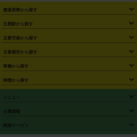
都道府県から探す
・
北海道
・
青森県
・
岩手県
・
宮城県
・
秋田県
・
山形県
主要駅から探す
・
福島県
・
東京都
・
神奈川県
・
埼玉県
・
千葉県
・
茨城県
・
札幌駅
・
仙台駅
・
新宿駅
・
池袋駅
・
渋谷駅
・
東京駅
主要空港から探す
・
栃木県
・
群馬県
・
山梨県
・
愛知県
・
静岡県
・
岐阜県
・
横浜駅
・
川崎駅
・
大宮駅
・
西船橋駅
・
柏駅
・
名古屋駅
・
新千歳空港
・
仙台空港
主要都市から探す
・
長野県
・
新潟県
・
富山県
・
石川県
・
福井県
・
大阪府
・
大阪駅
・
難波駅
・
三宮駅
・
京都駅
・
広島駅
・
博多駅
・
成田空港
・
羽田空港
・
兵庫県
・
京都府
・
滋賀県
・
和歌山県
・
奈良県
・
三重県
・
札幌市
・
仙台市
車種から探す
・
熊本駅
・
那覇空港駅
・
中部国際空港セントレア
・
関西国際空港
・
鳥取県
・
島根県
・
岡山県
・
広島県
・
山口県
・
徳島県
・
千葉市
・
さいたま市
・
軽自動車
・
コンパクトカー
・
ステーションワゴン・セダン
特徴から探す
・
大阪国際空港（伊丹空港）
・
神戸空港
・
香川県
・
愛媛県
・
高知県
・
福岡県
・
佐賀県
・
長崎県
・
横浜市
・
川崎市
・
ミニバン・ワンボックス
・
高級ミニバン・ワンボックス
・
SUV
・
岡山空港
・
徳島空港
・
ハイブリッド
・
宅配レンタカー
・
ETCカードレンタル
・
熊本県
・
大分県
・
宮崎県
・
鹿児島県
・
沖縄県
・
相模原市
・
新潟市
メニュー
・
軽トラック・商用バン
・
福岡空港
・
鹿児島空港
・
長期レンタル
・
深夜時間帯レンタル
・
免責補償プラス
・
静岡市
・
浜松市
・
・
トラック・バン
トップページ
・
はじめての方へ
・
ご利用案内
(タウンエースバン、ライトエースバン等)
企業情報
・
那覇空港
・
パーフェクト補償
・
スタッドレスタイヤ
・
直前予約
・
名古屋市
・
京都市
・
・
トラック・バン
ベストレート保証
・
予約から返却まで
・
・
店舗オリジナル
利用シーン別ガイ
(ハイエースバン・キャラバン等)
・
・
ニコパス(アプリ)
会社概要
・
ニュース
・
国際運転免許証
・
フランチャイズ募集
・
営業時間外返却サービス
・
個人情報保護
関連サービス
・
大阪市
・
堺市
ド
・
・
レッカー搬送サービス
カスタマーハラスメントに対する基本方針
・
神戸市
・
岡山市
・
・
車種・料金
カーリースなら「定額ニコノリパック」
・
店舗を探す
・
キャンペーン