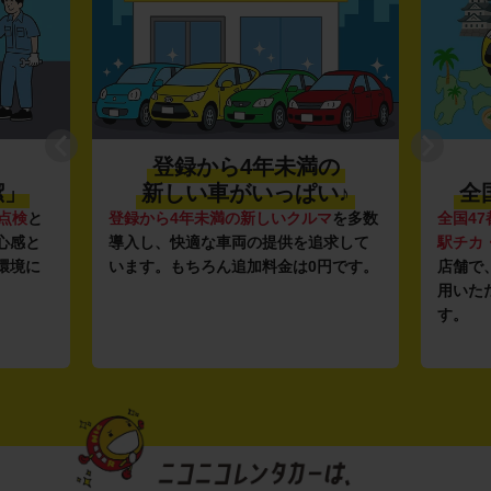
登録から4年未満の
潔」
新しい車がいっぱい♪
全
点検
と
登録から4年未満の新しいクルマ
を多数
全国47
心感と
導入し、快適な車両の提供を追求して
駅チカ
環境に
います。もちろん追加料金は0円です。
店舗で
用いた
す。