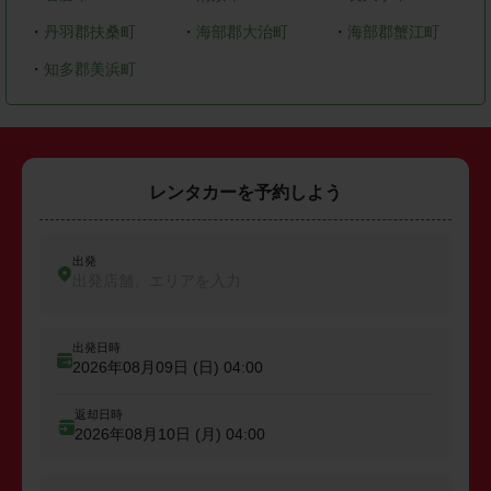
・
丹羽郡扶桑町
・
海部郡大治町
・
海部郡蟹江町
・
知多郡美浜町
レンタカーを予約しよう
出発
出発店舗、エリアを入力
出発日時
2026年08月09日 (日)
04:00
返却日時
2026年08月10日 (月)
04:00