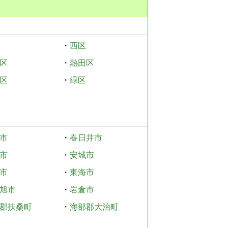
・
西区
区
・
熱田区
区
・
緑区
市
・
春日井市
市
・
安城市
市
・
東海市
旭市
・
岩倉市
郡扶桑町
・
海部郡大治町