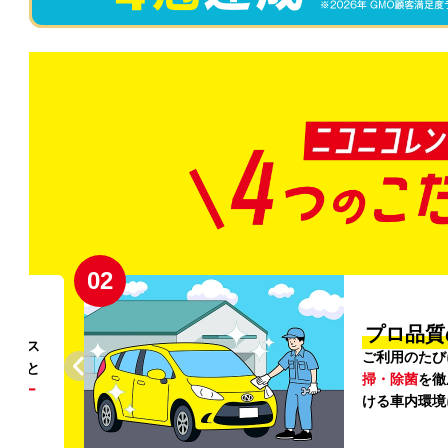
02
円〜
プロ品質
リンス
ご利用のたび
ること
掃・除菌
を徹
う
リー
ける車内環境