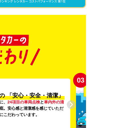
03
の
「安心・安全・清潔」
に、
24項目の車両点検
と
車内外の清
底。安心感と清潔感を感じていただ
にこだわっています。