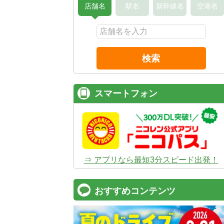
店舗名
駅名
新幹線名
空港名
検索
スマートフォン
⇒ アプリなら最短3分スピード出発！
おすすめコンテンツ