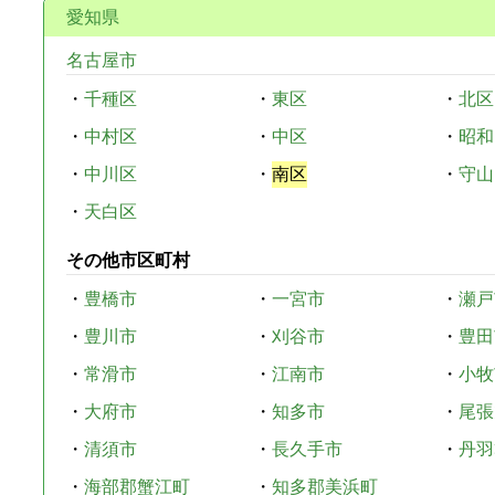
愛知県
名古屋市
・
千種区
・
東区
・
北区
・
中村区
・
中区
・
昭和
・
中川区
・
南区
・
守山
・
天白区
その他市区町村
・
豊橋市
・
一宮市
・
瀬戸
・
豊川市
・
刈谷市
・
豊田
・
常滑市
・
江南市
・
小牧
・
大府市
・
知多市
・
尾張
・
清須市
・
長久手市
・
丹羽
・
海部郡蟹江町
・
知多郡美浜町