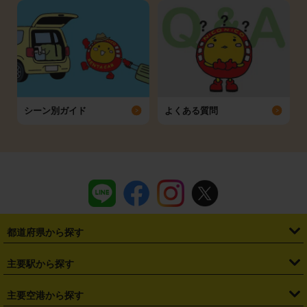
シーン別ガイド
よくある質問
都道府県から探す
・
北海道
・
青森県
・
岩手県
・
宮城県
・
秋田県
・
山形県
主要駅から探す
・
福島県
・
東京都
・
神奈川県
・
埼玉県
・
千葉県
・
茨城県
・
札幌駅
・
仙台駅
・
新宿駅
・
池袋駅
・
渋谷駅
・
東京駅
主要空港から探す
・
栃木県
・
群馬県
・
山梨県
・
愛知県
・
静岡県
・
岐阜県