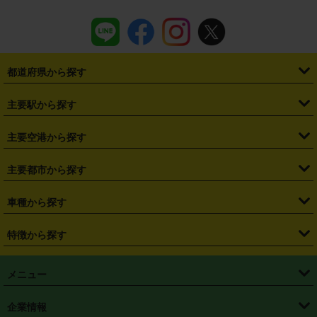
都道府県から探す
・
北海道
・
青森県
・
岩手県
・
宮城県
・
秋田県
・
山形県
主要駅から探す
・
福島県
・
東京都
・
神奈川県
・
埼玉県
・
千葉県
・
茨城県
・
札幌駅
・
仙台駅
・
新宿駅
・
池袋駅
・
渋谷駅
・
東京駅
主要空港から探す
・
栃木県
・
群馬県
・
山梨県
・
愛知県
・
静岡県
・
岐阜県
・
横浜駅
・
川崎駅
・
大宮駅
・
西船橋駅
・
柏駅
・
名古屋駅
・
新千歳空港
・
仙台空港
主要都市から探す
・
長野県
・
新潟県
・
富山県
・
石川県
・
福井県
・
大阪府
・
大阪駅
・
難波駅
・
三宮駅
・
京都駅
・
広島駅
・
博多駅
・
成田空港
・
羽田空港
・
兵庫県
・
京都府
・
滋賀県
・
和歌山県
・
奈良県
・
三重県
・
札幌市
・
仙台市
車種から探す
・
熊本駅
・
那覇空港駅
・
中部国際空港セントレア
・
関西国際空港
・
鳥取県
・
島根県
・
岡山県
・
広島県
・
山口県
・
徳島県
・
千葉市
・
さいたま市
・
軽自動車
・
コンパクトカー
・
ステーションワゴン・セダン
特徴から探す
・
大阪国際空港（伊丹空港）
・
神戸空港
・
香川県
・
愛媛県
・
高知県
・
福岡県
・
佐賀県
・
長崎県
・
横浜市
・
川崎市
・
ミニバン・ワンボックス
・
高級ミニバン・ワンボックス
・
SUV
・
岡山空港
・
徳島空港
・
ハイブリッド
・
宅配レンタカー
・
ETCカードレンタル
・
熊本県
・
大分県
・
宮崎県
・
鹿児島県
・
沖縄県
・
相模原市
・
新潟市
メニュー
・
軽トラック・商用バン
・
福岡空港
・
鹿児島空港
・
長期レンタル
・
深夜時間帯レンタル
・
免責補償プラス
・
静岡市
・
浜松市
・
・
トラック・バン
トップページ
・
はじめての方へ
・
ご利用案内
(タウンエースバン、ライトエースバン等)
企業情報
・
那覇空港
・
パーフェクト補償
・
スタッドレスタイヤ
・
直前予約
・
名古屋市
・
京都市