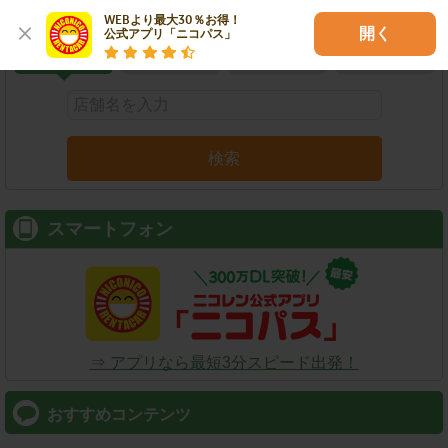
こだわり条件で検索
WEBより最大30％お得！

開く
公式アプリ「ニコパス」
店舗名
駅名
新幹線名
空港名
検索
スマートフォン
⇒ アプリなら最短3分スピード出発！
おすすめコンテンツ