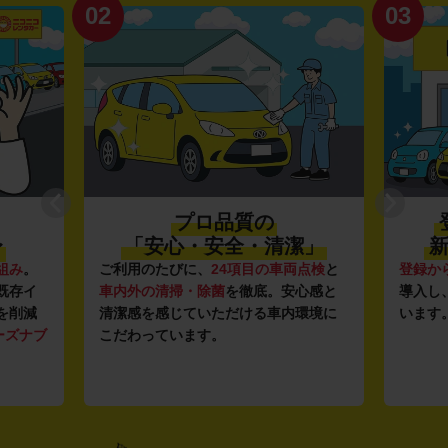
02
03
プロ品質の
〜
「安心・安全・清潔」
新
組み
。
ご利用のたびに、
24項目の車両点検
と
登録か
既存イ
車内外の清掃・除菌
を徹底。安心感と
導入し
を削減
清潔感を感じていただける車内環境に
います
ーズナブ
こだわっています。