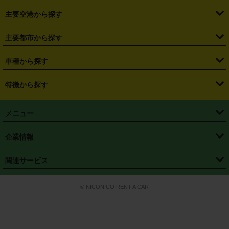
・
福島県
・
東京都
・
神奈川県
・
埼玉県
・
千葉県
・
茨城県
・
札幌駅
・
仙台駅
・
新宿駅
・
池袋駅
・
渋谷駅
・
東京駅
主要空港から探す
・
栃木県
・
群馬県
・
山梨県
・
愛知県
・
静岡県
・
岐阜県
・
横浜駅
・
川崎駅
・
大宮駅
・
西船橋駅
・
柏駅
・
名古屋駅
・
新千歳空港
・
仙台空港
主要都市から探す
・
長野県
・
新潟県
・
富山県
・
石川県
・
福井県
・
大阪府
・
大阪駅
・
難波駅
・
三宮駅
・
京都駅
・
広島駅
・
博多駅
・
成田空港
・
羽田空港
・
兵庫県
・
京都府
・
滋賀県
・
和歌山県
・
奈良県
・
三重県
・
札幌市
・
仙台市
車種から探す
・
熊本駅
・
那覇空港駅
・
中部国際空港セントレア
・
関西国際空港
・
鳥取県
・
島根県
・
岡山県
・
広島県
・
山口県
・
徳島県
・
千葉市
・
さいたま市
・
軽自動車
・
コンパクトカー
・
ステーションワゴン・セダン
特徴から探す
・
大阪国際空港（伊丹空港）
・
神戸空港
・
香川県
・
愛媛県
・
高知県
・
福岡県
・
佐賀県
・
長崎県
・
横浜市
・
川崎市
・
ミニバン・ワンボックス
・
高級ミニバン・ワンボックス
・
SUV
・
岡山空港
・
徳島空港
・
ハイブリッド
・
宅配レンタカー
・
ETCカードレンタル
・
熊本県
・
大分県
・
宮崎県
・
鹿児島県
・
沖縄県
・
相模原市
・
新潟市
メニュー
・
軽トラック・商用バン
・
福岡空港
・
鹿児島空港
・
長期レンタル
・
深夜時間帯レンタル
・
免責補償プラス
・
静岡市
・
浜松市
・
・
トラック・バン
トップページ
・
はじめての方へ
・
ご利用案内
(タウンエースバン、ライトエースバン等)
企業情報
・
那覇空港
・
パーフェクト補償
・
スタッドレスタイヤ
・
直前予約
・
名古屋市
・
京都市
・
・
トラック・バン
ベストレート保証
・
予約から返却まで
・
・
店舗オリジナル
利用シーン別ガイ
(ハイエースバン・キャラバン等)
・
・
ニコパス(アプリ)
会社概要
・
ニュース
・
国際運転免許証
・
フランチャイズ募集
・
営業時間外返却サービス
・
個人情報保護
関連サービス
・
大阪市
・
堺市
ド
・
・
レッカー搬送サービス
カスタマーハラスメントに対する基本方針
・
神戸市
・
岡山市
・
・
車種・料金
カーリースなら「定額ニコノリパック」
・
店舗を探す
・
キャンペーン
© NICONICO RENT A CAR
・
特定商取引法に基づく表記
・
旅行業約款
・
広島市
・
北九州市
・
・
会員特典
超短期カーリースの「ニコリース」
・
選ばれる理由
・
安心・安全への取
り組み
・
福岡市
・
熊本市
・
清潔・快適な車内
・
徹底した車両点検
・
新しいクルマ