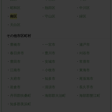
・
昭和区
・
熱田区
・
中川区
・
南区
・
守山区
・
緑区
・
天白区
その他市区町村
・
豊橋市
・
一宮市
・
瀬戸市
・
春日井市
・
豊川市
・
刈谷市
・
豊田市
・
安城市
・
常滑市
・
江南市
・
小牧市
・
東海市
・
大府市
・
知多市
・
尾張旭市
・
岩倉市
・
清須市
・
長久手市
・
丹羽郡扶桑町
・
海部郡大治町
・
海部郡蟹江町
・
知多郡美浜町