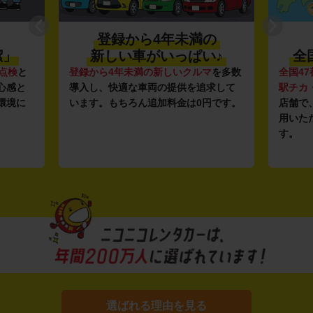
登録から4年未満の
潔」
新しい車がいっぱい♪
全
点検
と
登録から4年未満の新しいクルマ
を多数
全国47
心感と
導入し、快適な車両の提供を追求して
駅チカ
環境に
います。もちろん追加料金は0円です。
店舗で
用いた
す。
選ばれる理由を見る