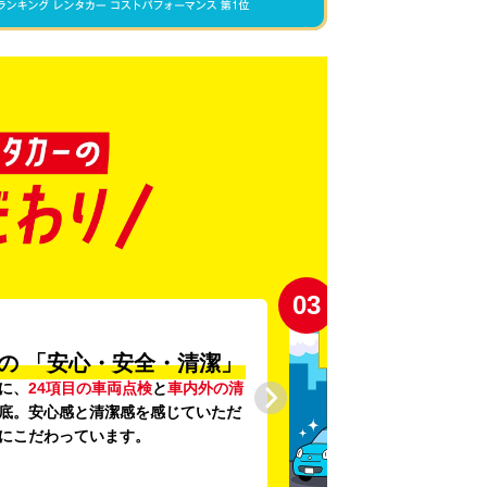
03
の
「安心・安全・清潔」
に、
24項目の車両点検
と
車内外の清
底。安心感と清潔感を感じていただ
にこだわっています。