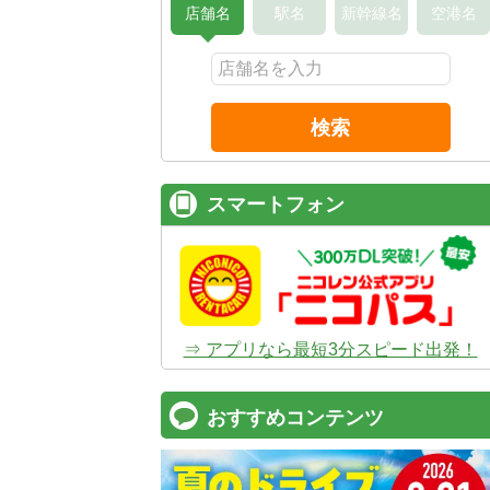
店舗名
駅名
新幹線名
空港名
検索
スマートフォン
⇒ アプリなら最短3分スピード出発！
おすすめコンテンツ