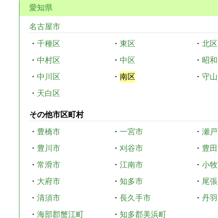
愛知県
名古屋市
・
千種区
・
東区
・
北区
・
中村区
・
中区
・
昭和
・
中川区
・
南区
・
守山
・
天白区
その他市区町村
・
豊橋市
・
一宮市
・
瀬戸
・
豊川市
・
刈谷市
・
豊田
・
常滑市
・
江南市
・
小牧
・
大府市
・
知多市
・
尾張
・
清須市
・
長久手市
・
丹羽
・
海部郡蟹江町
・
知多郡美浜町