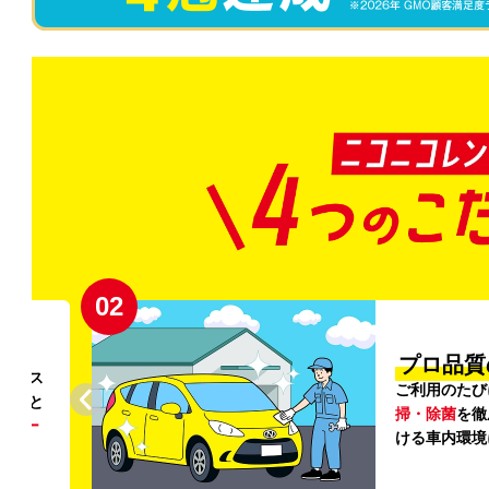
02
円〜
プロ品質
リンス
ご利用のたび
ること
掃・除菌
を徹
う
リー
ける車内環境