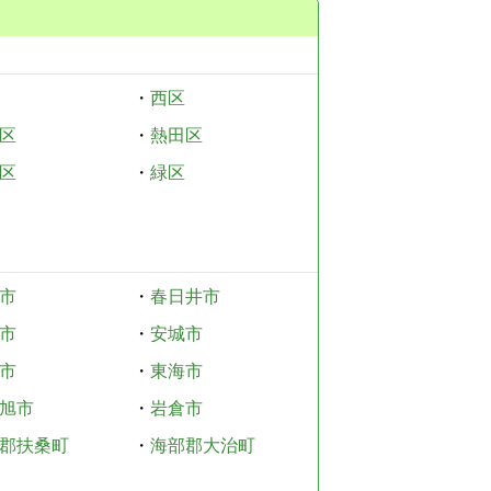
・
西区
区
・
熱田区
区
・
緑区
市
・
春日井市
市
・
安城市
市
・
東海市
旭市
・
岩倉市
郡扶桑町
・
海部郡大治町