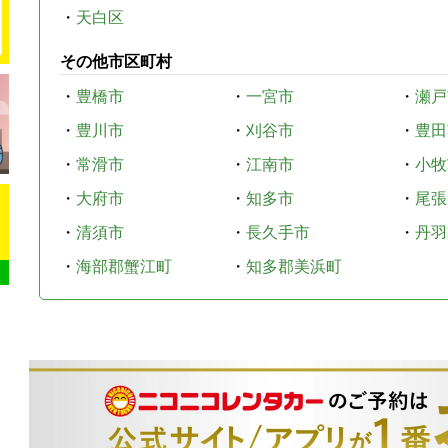
・
天白区
その他市区町村
・
豊橋市
・
一宮市
・
瀬戸
・
豊川市
・
刈谷市
・
豊田
・
常滑市
・
江南市
・
小牧
・
大府市
・
知多市
・
尾張
・
清須市
・
長久手市
・
丹羽
・
海部郡蟹江町
・
知多郡美浜町