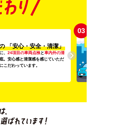
03
の
「安心・安全・清潔」
に、
24項目の車両点検
と
車内外の清
底。安心感と清潔感を感じていただ
にこだわっています。