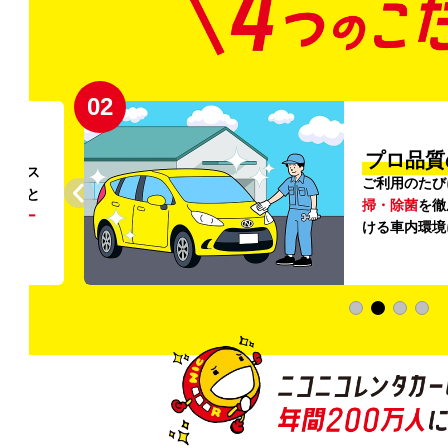
02
円〜
プロ品質
リンス
ご利用のたび
ること
掃・除菌
を徹
う
リー
ける車内環境