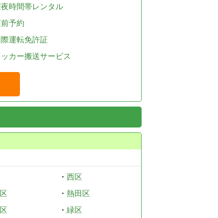
深夜時間帯レンタル
直前予約
国際運転免許証
レッカー搬送サービス
・
西区
区
・
熱田区
区
・
緑区