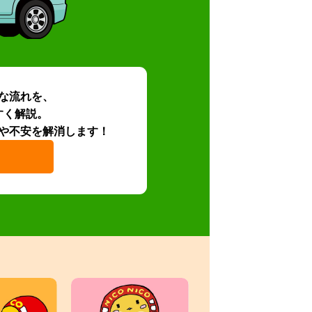
な流れを、
すく解説。
や不安を解消します！