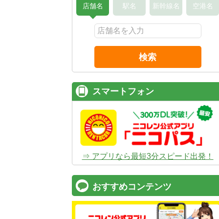
店舗名
駅名
新幹線名
空港名
検索
スマートフォン
⇒ アプリなら最短3分スピード出発！
おすすめコンテンツ