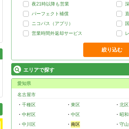
夜21時以降も営業
パーフェクト補償
ニコパス（アプリ）
営業時間外返却サービス
絞り込む
エリアで探す
愛知県
名古屋市
・
千種区
・
東区
・
北区
・
中村区
・
中区
・
昭和
・
中川区
・
南区
・
守山