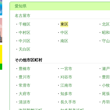
愛知県
名古屋市
・
千種区
・
東区
・
北区
・
中村区
・
中区
・
昭和
・
中川区
・
南区
・
守山
・
天白区
その他市区町村
・
豊橋市
・
一宮市
・
瀬戸
・
豊川市
・
刈谷市
・
豊田
・
常滑市
・
江南市
・
小牧
・
大府市
・
知多市
・
尾張
・
清須市
・
長久手市
・
丹羽