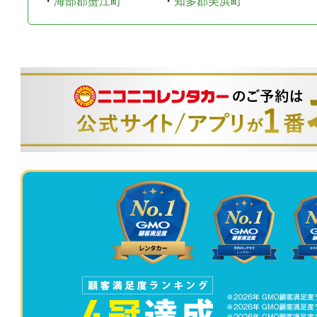
・
海部郡蟹江町
・
知多郡美浜町