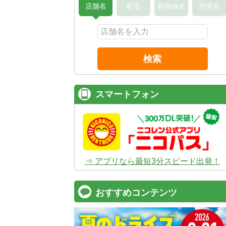
店舗名
駅名
新幹線名
空港名
検索
スマートフォン
⇒ アプリなら最短3分スピード出発！
おすすめコンテンツ