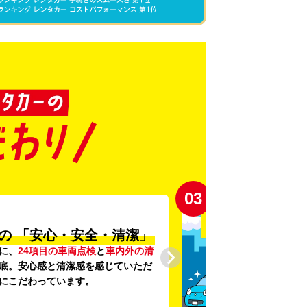
03
の
「安心・安全・清潔」
に、
24項目の車両点検
と
車内外の清
底。安心感と清潔感を感じていただ
にこだわっています。