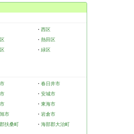
・
西区
区
・
熱田区
区
・
緑区
市
・
春日井市
市
・
安城市
市
・
東海市
旭市
・
岩倉市
郡扶桑町
・
海部郡大治町