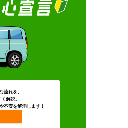
な流れを、
すく解説。
や不安を解消します！