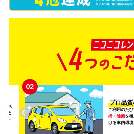
02
円〜
プロ品質
リンス
ご利用のたび
ること
掃・除菌
を徹
う
リー
ける車内環境