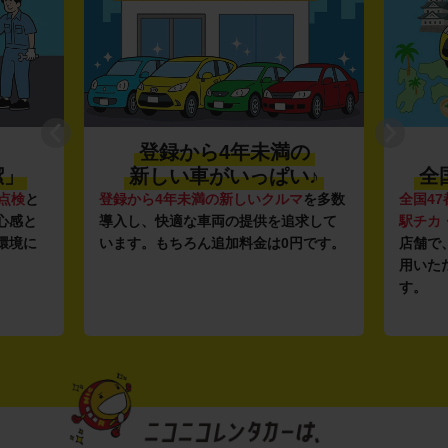
登録から4年未満の
潔」
新しい車がいっぱい♪
全
点検
と
登録から4年未満の新しいクルマ
を多数
全国47
心感と
導入し、快適な車両の提供を追求して
駅チカ
環境に
います。もちろん追加料金は0円です。
店舗で
用いた
す。