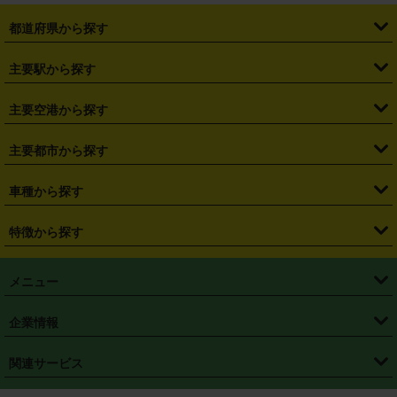
都道府県から探す
・
北海道
・
青森県
・
岩手県
・
宮城県
・
秋田県
・
山形県
主要駅から探す
・
福島県
・
東京都
・
神奈川県
・
埼玉県
・
千葉県
・
茨城県
・
札幌駅
・
仙台駅
・
新宿駅
・
池袋駅
・
渋谷駅
・
東京駅
主要空港から探す
・
栃木県
・
群馬県
・
山梨県
・
愛知県
・
静岡県
・
岐阜県
・
横浜駅
・
川崎駅
・
大宮駅
・
西船橋駅
・
柏駅
・
名古屋駅
・
新千歳空港
・
仙台空港
主要都市から探す
・
長野県
・
新潟県
・
富山県
・
石川県
・
福井県
・
大阪府
・
大阪駅
・
難波駅
・
三宮駅
・
京都駅
・
広島駅
・
博多駅
・
成田空港
・
羽田空港
・
兵庫県
・
京都府
・
滋賀県
・
和歌山県
・
奈良県
・
三重県
・
札幌市
・
仙台市
車種から探す
・
熊本駅
・
那覇空港駅
・
中部国際空港セントレア
・
関西国際空港
・
鳥取県
・
島根県
・
岡山県
・
広島県
・
山口県
・
徳島県
・
千葉市
・
さいたま市
・
軽自動車
・
コンパクトカー
・
ステーションワゴン・セダン
特徴から探す
・
大阪国際空港（伊丹空港）
・
神戸空港
・
香川県
・
愛媛県
・
高知県
・
福岡県
・
佐賀県
・
長崎県
・
横浜市
・
川崎市
・
ミニバン・ワンボックス
・
高級ミニバン・ワンボックス
・
SUV
・
岡山空港
・
徳島空港
・
ハイブリッド
・
宅配レンタカー
・
ETCカードレンタル
・
熊本県
・
大分県
・
宮崎県
・
鹿児島県
・
沖縄県
・
相模原市
・
新潟市
メニュー
・
軽トラック・商用バン
・
福岡空港
・
鹿児島空港
・
長期レンタル
・
深夜時間帯レンタル
・
免責補償プラス
・
静岡市
・
浜松市
・
・
トラック・バン
トップページ
・
はじめての方へ
・
ご利用案内
(タウンエースバン、ライトエースバン等)
企業情報
・
那覇空港
・
パーフェクト補償
・
スタッドレスタイヤ
・
直前予約
・
名古屋市
・
京都市
・
・
トラック・バン
ベストレート保証
・
予約から返却まで
・
・
店舗オリジナル
利用シーン別ガイ
(ハイエースバン・キャラバン等)
・
・
ニコパス(アプリ)
会社概要
・
ニュース
・
国際運転免許証
・
フランチャイズ募集
・
営業時間外返却サービス
・
個人情報保護
関連サービス
・
大阪市
・
堺市
ド
・
・
レッカー搬送サービス
カスタマーハラスメントに対する基本方針
・
神戸市
・
岡山市
・
・
車種・料金
カーリースなら「定額ニコノリパック」
・
店舗を探す
・
キャンペーン