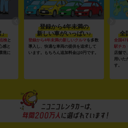
登録から4年未満の
潔」
新しい車がいっぱい♪
全
点検
と
登録から4年未満の新しいクルマ
を多数
全国47
心感と
導入し、快適な車両の提供を追求して
駅チカ
環境に
います。もちろん追加料金は0円です。
店舗で
用いた
す。