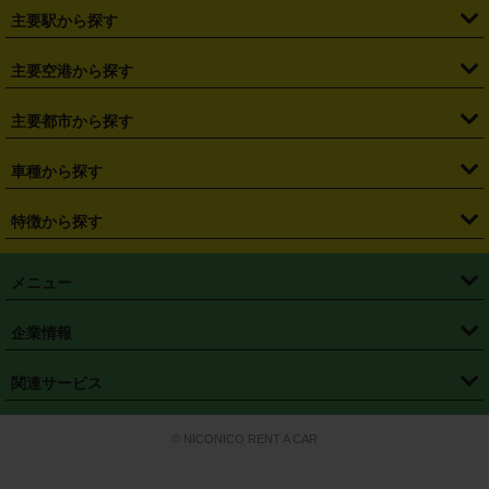
・
北海道
・
青森県
・
岩手県
・
宮城県
・
秋田県
・
山形県
主要駅から探す
・
福島県
・
東京都
・
神奈川県
・
埼玉県
・
千葉県
・
茨城県
・
札幌駅
・
仙台駅
・
新宿駅
・
池袋駅
・
渋谷駅
・
東京駅
主要空港から探す
・
栃木県
・
群馬県
・
山梨県
・
愛知県
・
静岡県
・
岐阜県
・
横浜駅
・
川崎駅
・
大宮駅
・
西船橋駅
・
柏駅
・
名古屋駅
・
新千歳空港
・
仙台空港
主要都市から探す
・
長野県
・
新潟県
・
富山県
・
石川県
・
福井県
・
大阪府
・
大阪駅
・
難波駅
・
三宮駅
・
京都駅
・
広島駅
・
博多駅
・
成田空港
・
羽田空港
・
兵庫県
・
京都府
・
滋賀県
・
和歌山県
・
奈良県
・
三重県
・
札幌市
・
仙台市
車種から探す
・
熊本駅
・
那覇空港駅
・
中部国際空港セントレア
・
関西国際空港
・
鳥取県
・
島根県
・
岡山県
・
広島県
・
山口県
・
徳島県
・
千葉市
・
さいたま市
・
軽自動車
・
コンパクトカー
・
ステーションワゴン・セダン
特徴から探す
・
大阪国際空港（伊丹空港）
・
神戸空港
・
香川県
・
愛媛県
・
高知県
・
福岡県
・
佐賀県
・
長崎県
・
横浜市
・
川崎市
・
ミニバン・ワンボックス
・
高級ミニバン・ワンボックス
・
SUV
・
岡山空港
・
徳島空港
・
ハイブリッド
・
宅配レンタカー
・
ETCカードレンタル
・
熊本県
・
大分県
・
宮崎県
・
鹿児島県
・
沖縄県
・
相模原市
・
新潟市
メニュー
・
軽トラック・商用バン
・
福岡空港
・
鹿児島空港
・
長期レンタル
・
深夜時間帯レンタル
・
免責補償プラス
・
静岡市
・
浜松市
・
・
トラック・バン
トップページ
・
はじめての方へ
・
ご利用案内
(タウンエースバン、ライトエースバン等)
企業情報
・
那覇空港
・
パーフェクト補償
・
スタッドレスタイヤ
・
直前予約
・
名古屋市
・
京都市
・
・
トラック・バン
ベストレート保証
・
予約から返却まで
・
・
店舗オリジナル
利用シーン別ガイ
(ハイエースバン・キャラバン等)
・
・
ニコパス(アプリ)
会社概要
・
ニュース
・
国際運転免許証
・
フランチャイズ募集
・
営業時間外返却サービス
・
個人情報保護
関連サービス
・
大阪市
・
堺市
ド
・
・
レッカー搬送サービス
カスタマーハラスメントに対する基本方針
・
神戸市
・
岡山市
・
・
車種・料金
カーリースなら「定額ニコノリパック」
・
店舗を探す
・
キャンペーン
© NICONICO RENT A CAR
・
特定商取引法に基づく表記
・
旅行業約款
・
広島市
・
北九州市
・
・
会員特典
超短期カーリースの「ニコリース」
・
選ばれる理由
・
安心・安全への取
り組み