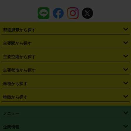
都道府県から探す
・
北海道
・
青森県
・
岩手県
・
宮城県
・
秋田県
・
山形県
主要駅から探す
・
福島県
・
東京都
・
神奈川県
・
埼玉県
・
千葉県
・
茨城県
・
札幌駅
・
仙台駅
・
新宿駅
・
池袋駅
・
渋谷駅
・
東京駅
主要空港から探す
・
栃木県
・
群馬県
・
山梨県
・
愛知県
・
静岡県
・
岐阜県
・
横浜駅
・
川崎駅
・
大宮駅
・
西船橋駅
・
柏駅
・
名古屋駅
・
新千歳空港
・
仙台空港
主要都市から探す
・
長野県
・
新潟県
・
富山県
・
石川県
・
福井県
・
大阪府
・
大阪駅
・
難波駅
・
三宮駅
・
京都駅
・
広島駅
・
博多駅
・
成田空港
・
羽田空港
・
兵庫県
・
京都府
・
滋賀県
・
和歌山県
・
奈良県
・
三重県
・
札幌市
・
仙台市
車種から探す
・
熊本駅
・
那覇空港駅
・
中部国際空港セントレア
・
関西国際空港
・
鳥取県
・
島根県
・
岡山県
・
広島県
・
山口県
・
徳島県
・
千葉市
・
さいたま市
・
軽自動車
・
コンパクトカー
・
ステーションワゴン・セダン
特徴から探す
・
大阪国際空港（伊丹空港）
・
神戸空港
・
香川県
・
愛媛県
・
高知県
・
福岡県
・
佐賀県
・
長崎県
・
横浜市
・
川崎市
・
ミニバン・ワンボックス
・
高級ミニバン・ワンボックス
・
SUV
・
岡山空港
・
徳島空港
・
ハイブリッド
・
宅配レンタカー
・
ETCカードレンタル
・
熊本県
・
大分県
・
宮崎県
・
鹿児島県
・
沖縄県
・
相模原市
・
新潟市
メニュー
・
軽トラック・商用バン
・
福岡空港
・
鹿児島空港
・
長期レンタル
・
深夜時間帯レンタル
・
免責補償プラス
・
静岡市
・
浜松市
・
・
トラック・バン
トップページ
・
はじめての方へ
・
ご利用案内
(タウンエースバン、ライトエースバン等)
企業情報
・
那覇空港
・
パーフェクト補償
・
スタッドレスタイヤ
・
直前予約
・
名古屋市
・
京都市