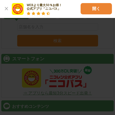
こだわり条件で検索
WEBより最大30％お得！

開く
公式アプリ「ニコパス」
店舗名
駅名
新幹線名
空港名
検索
スマートフォン
⇒ アプリなら最短3分スピード出発！
おすすめコンテンツ