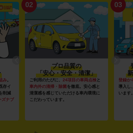
02
03
プロ品質の
〜
「安心・安全・清潔」
新
組み
。
ご利用のたびに、
24項目の車両点検
と
登録か
既存イ
車内外の清掃・除菌
を徹底。安心感と
導入し
を削減
清潔感を感じていただける車内環境に
います
ーズナブ
こだわっています。