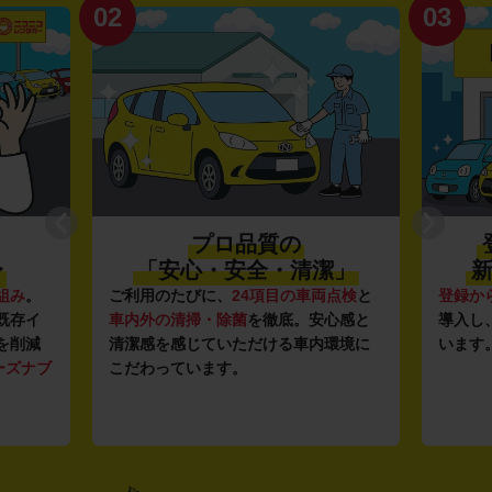
02
03
プロ品質の
〜
「安心・安全・清潔」
新
組み
。
ご利用のたびに、
24項目の車両点検
と
登録か
既存イ
車内外の清掃・除菌
を徹底。安心感と
導入し
を削減
清潔感を感じていただける車内環境に
います
ーズナブ
こだわっています。