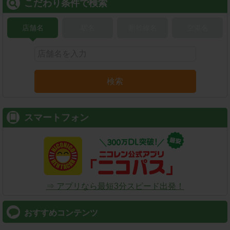
こだわり条件で検索
店舗名
駅名
新幹線名
空港名
検索
スマートフォン
⇒ アプリなら最短3分スピード出発！
おすすめコンテンツ