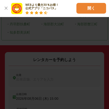
WEBより最大30％お得！

・
大府市
・
知多市
・
尾張旭市
開く
公式アプリ「ニコパス」
・
岩倉市
・
清須市
・
長久手市
・
丹羽郡扶桑町
・
海部郡大治町
・
海部郡蟹江町
・
知多郡美浜町
レンタカーを予約しよう
出発
出発店舗、エリアを入力
出発日時
2026年08月06日 (木)
15:00