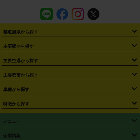
都道府県から探す
・
北海道
・
青森県
・
岩手県
・
宮城県
・
秋田県
・
山形県
主要駅から探す
・
福島県
・
東京都
・
神奈川県
・
埼玉県
・
千葉県
・
茨城県
・
札幌駅
・
仙台駅
・
新宿駅
・
池袋駅
・
渋谷駅
・
東京駅
主要空港から探す
・
栃木県
・
群馬県
・
山梨県
・
愛知県
・
静岡県
・
岐阜県
・
横浜駅
・
川崎駅
・
大宮駅
・
西船橋駅
・
柏駅
・
名古屋駅
・
新千歳空港
・
仙台空港
主要都市から探す
・
長野県
・
新潟県
・
富山県
・
石川県
・
福井県
・
大阪府
・
大阪駅
・
難波駅
・
三宮駅
・
京都駅
・
広島駅
・
博多駅
・
成田空港
・
羽田空港
・
兵庫県
・
京都府
・
滋賀県
・
和歌山県
・
奈良県
・
三重県
・
札幌市
・
仙台市
車種から探す
・
熊本駅
・
那覇空港駅
・
中部国際空港セントレア
・
関西国際空港
・
鳥取県
・
島根県
・
岡山県
・
広島県
・
山口県
・
徳島県
・
千葉市
・
さいたま市
・
軽自動車
・
コンパクトカー
・
ステーションワゴン・セダン
特徴から探す
・
大阪国際空港（伊丹空港）
・
神戸空港
・
香川県
・
愛媛県
・
高知県
・
福岡県
・
佐賀県
・
長崎県
・
横浜市
・
川崎市
・
ミニバン・ワンボックス
・
高級ミニバン・ワンボックス
・
SUV
・
岡山空港
・
徳島空港
・
ハイブリッド
・
宅配レンタカー
・
ETCカードレンタル
・
熊本県
・
大分県
・
宮崎県
・
鹿児島県
・
沖縄県
・
相模原市
・
新潟市
メニュー
・
軽トラック・商用バン
・
福岡空港
・
鹿児島空港
・
長期レンタル
・
深夜時間帯レンタル
・
免責補償プラス
・
静岡市
・
浜松市
・
・
トラック・バン
トップページ
・
はじめての方へ
・
ご利用案内
(タウンエースバン、ライトエースバン等)
企業情報
・
那覇空港
・
パーフェクト補償
・
スタッドレスタイヤ
・
直前予約
・
名古屋市
・
京都市