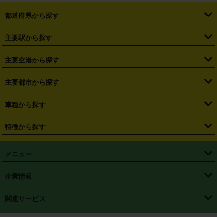
都道府県から探す
・
北海道
・
青森県
・
岩手県
・
宮城県
・
秋田県
・
山形県
主要駅から探す
・
福島県
・
東京都
・
神奈川県
・
埼玉県
・
千葉県
・
茨城県
・
札幌駅
・
仙台駅
・
新宿駅
・
池袋駅
・
渋谷駅
・
東京駅
主要空港から探す
・
栃木県
・
群馬県
・
山梨県
・
愛知県
・
静岡県
・
岐阜県
・
横浜駅
・
川崎駅
・
大宮駅
・
西船橋駅
・
柏駅
・
名古屋駅
・
新千歳空港
・
仙台空港
主要都市から探す
・
長野県
・
新潟県
・
富山県
・
石川県
・
福井県
・
大阪府
・
大阪駅
・
難波駅
・
三宮駅
・
京都駅
・
広島駅
・
博多駅
・
成田空港
・
羽田空港
・
兵庫県
・
京都府
・
滋賀県
・
和歌山県
・
奈良県
・
三重県
・
札幌市
・
仙台市
車種から探す
・
熊本駅
・
那覇空港駅
・
中部国際空港セントレア
・
関西国際空港
・
鳥取県
・
島根県
・
岡山県
・
広島県
・
山口県
・
徳島県
・
千葉市
・
さいたま市
・
軽自動車
・
コンパクトカー
・
ステーションワゴン・セダン
特徴から探す
・
大阪国際空港（伊丹空港）
・
神戸空港
・
香川県
・
愛媛県
・
高知県
・
福岡県
・
佐賀県
・
長崎県
・
横浜市
・
川崎市
・
ミニバン・ワンボックス
・
高級ミニバン・ワンボックス
・
SUV
・
岡山空港
・
徳島空港
・
ハイブリッド
・
宅配レンタカー
・
ETCカードレンタル
・
熊本県
・
大分県
・
宮崎県
・
鹿児島県
・
沖縄県
・
相模原市
・
新潟市
メニュー
・
軽トラック・商用バン
・
福岡空港
・
鹿児島空港
・
長期レンタル
・
深夜時間帯レンタル
・
免責補償プラス
・
静岡市
・
浜松市
・
・
トラック・バン
トップページ
・
はじめての方へ
・
ご利用案内
(タウンエースバン、ライトエースバン等)
企業情報
・
那覇空港
・
パーフェクト補償
・
スタッドレスタイヤ
・
直前予約
・
名古屋市
・
京都市
・
・
トラック・バン
ベストレート保証
・
予約から返却まで
・
・
店舗オリジナル
利用シーン別ガイ
(ハイエースバン・キャラバン等)
・
・
ニコパス(アプリ)
会社概要
・
ニュース
・
国際運転免許証
・
フランチャイズ募集
・
営業時間外返却サービス
・
個人情報保護
関連サービス
・
大阪市
・
堺市
ド
・
・
レッカー搬送サービス
カスタマーハラスメントに対する基本方針
・
神戸市
・
岡山市
・
・
車種・料金
カーリースなら「定額ニコノリパック」
・
店舗を探す
・
キャンペーン