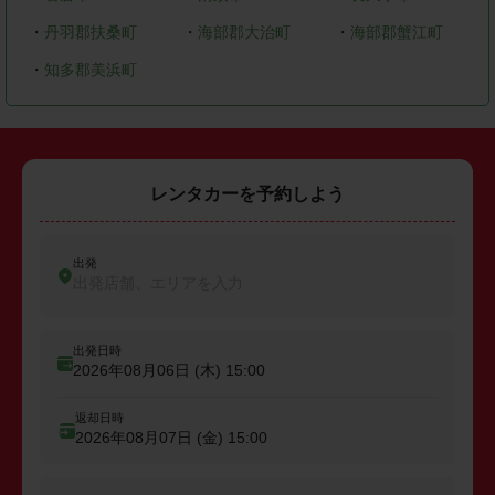
・
丹羽郡扶桑町
・
海部郡大治町
・
海部郡蟹江町
・
知多郡美浜町
レンタカーを予約しよう
出発
出発店舗、エリアを入力
出発日時
2026年08月06日 (木)
15:00
返却日時
2026年08月07日 (金)
15:00