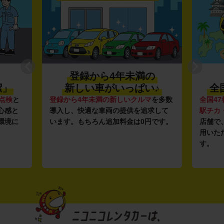
登録から4年未満の
潔」
新しい車がいっぱい♪
全
点検
と
登録から4年未満の新しいクルマ
を多数
全国47
心感と
導入し、快適な車両の提供を追求して
駅チカ
環境に
います。もちろん追加料金は0円です。
店舗で
用いた
す。