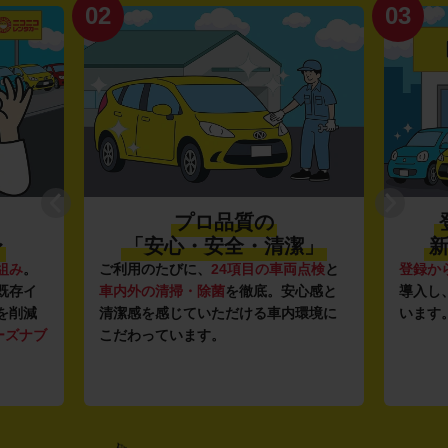
02
03
プロ品質の
〜
「安心・安全・清潔」
新
組み
。
ご利用のたびに、
24項目の車両点検
と
登録か
既存イ
車内外の清掃・除菌
を徹底。安心感と
導入し
を削減
清潔感を感じていただける車内環境に
います
ーズナブ
こだわっています。