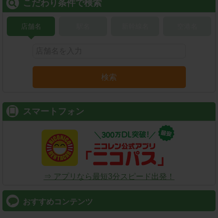
こだわり条件で検索
店舗名
駅名
新幹線名
空港名
検索
スマートフォン
⇒ アプリなら最短3分スピード出発！
おすすめコンテンツ