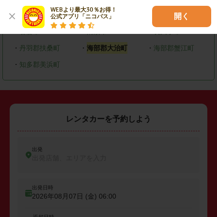
WEBより最大30％お得！

・
大府市
・
知多市
・
尾張旭市
開く
公式アプリ「ニコパス」
・
岩倉市
・
清須市
・
長久手市
・
丹羽郡扶桑町
・
海部郡大治町
・
海部郡蟹江町
・
知多郡美浜町
レンタカーを予約しよう
出発
出発店舗、エリアを入力
出発日時
2026年08月07日 (金)
06:00