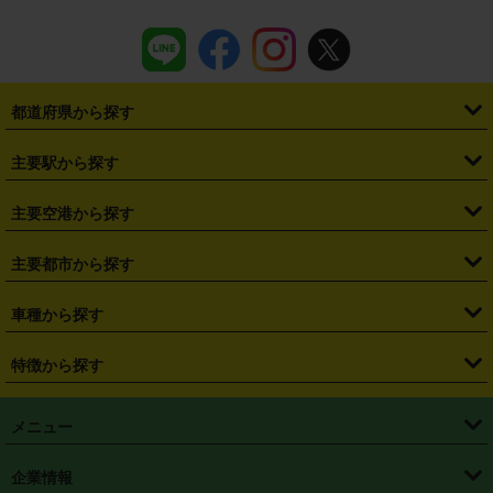
都道府県から探す
・
北海道
・
青森県
・
岩手県
・
宮城県
・
秋田県
・
山形県
主要駅から探す
・
福島県
・
東京都
・
神奈川県
・
埼玉県
・
千葉県
・
茨城県
・
札幌駅
・
仙台駅
・
新宿駅
・
池袋駅
・
渋谷駅
・
東京駅
主要空港から探す
・
栃木県
・
群馬県
・
山梨県
・
愛知県
・
静岡県
・
岐阜県
・
横浜駅
・
川崎駅
・
大宮駅
・
西船橋駅
・
柏駅
・
名古屋駅
・
新千歳空港
・
仙台空港
主要都市から探す
・
長野県
・
新潟県
・
富山県
・
石川県
・
福井県
・
大阪府
・
大阪駅
・
難波駅
・
三宮駅
・
京都駅
・
広島駅
・
博多駅
・
成田空港
・
羽田空港
・
兵庫県
・
京都府
・
滋賀県
・
和歌山県
・
奈良県
・
三重県
・
札幌市
・
仙台市
車種から探す
・
熊本駅
・
那覇空港駅
・
中部国際空港セントレア
・
関西国際空港
・
鳥取県
・
島根県
・
岡山県
・
広島県
・
山口県
・
徳島県
・
千葉市
・
さいたま市
・
軽自動車
・
コンパクトカー
・
ステーションワゴン・セダン
特徴から探す
・
大阪国際空港（伊丹空港）
・
神戸空港
・
香川県
・
愛媛県
・
高知県
・
福岡県
・
佐賀県
・
長崎県
・
横浜市
・
川崎市
・
ミニバン・ワンボックス
・
高級ミニバン・ワンボックス
・
SUV
・
岡山空港
・
徳島空港
・
ハイブリッド
・
宅配レンタカー
・
ETCカードレンタル
・
熊本県
・
大分県
・
宮崎県
・
鹿児島県
・
沖縄県
・
相模原市
・
新潟市
メニュー
・
軽トラック・商用バン
・
福岡空港
・
鹿児島空港
・
長期レンタル
・
深夜時間帯レンタル
・
免責補償プラス
・
静岡市
・
浜松市
・
・
トラック・バン
トップページ
・
はじめての方へ
・
ご利用案内
(タウンエースバン、ライトエースバン等)
企業情報
・
那覇空港
・
パーフェクト補償
・
スタッドレスタイヤ
・
直前予約
・
名古屋市
・
京都市