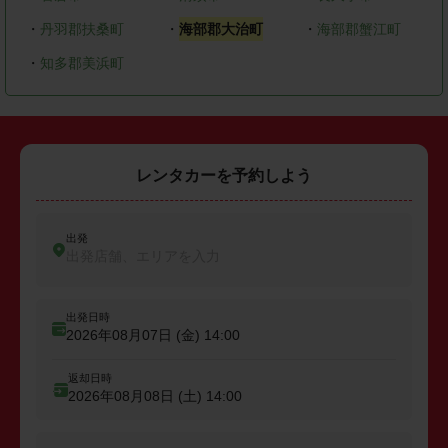
・
丹羽郡扶桑町
・
海部郡大治町
・
海部郡蟹江町
・
知多郡美浜町
レンタカーを予約しよう
出発
出発店舗、エリアを入力
出発日時
2026年08月07日 (金)
14:00
返却日時
2026年08月08日 (土)
14:00