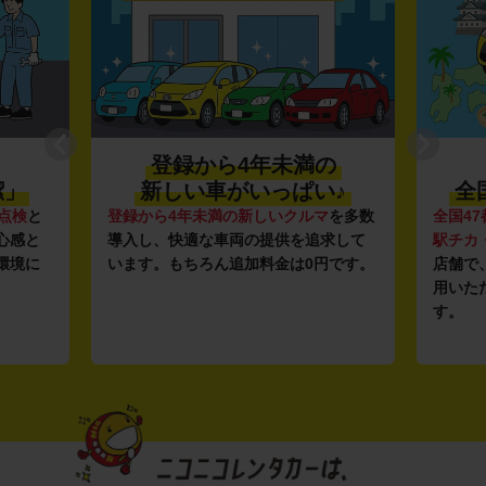
登録から4年未満の
潔」
新しい車がいっぱい♪
全
点検
と
登録から4年未満の新しいクルマ
を多数
全国47
心感と
導入し、快適な車両の提供を追求して
駅チカ
環境に
います。もちろん追加料金は0円です。
店舗で
用いた
す。