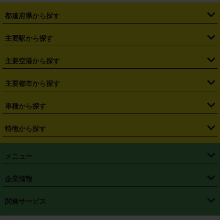
都道府県から探す
・
北海道
・
青森県
・
岩手県
・
宮城県
・
秋田県
・
山形県
主要駅から探す
・
福島県
・
東京都
・
神奈川県
・
埼玉県
・
千葉県
・
茨城県
・
札幌駅
・
仙台駅
・
新宿駅
・
池袋駅
・
渋谷駅
・
東京駅
主要空港から探す
・
栃木県
・
群馬県
・
山梨県
・
愛知県
・
静岡県
・
岐阜県
・
横浜駅
・
川崎駅
・
大宮駅
・
西船橋駅
・
柏駅
・
名古屋駅
・
新千歳空港
・
仙台空港
主要都市から探す
・
長野県
・
新潟県
・
富山県
・
石川県
・
福井県
・
大阪府
・
大阪駅
・
難波駅
・
三宮駅
・
京都駅
・
広島駅
・
博多駅
・
成田空港
・
羽田空港
・
兵庫県
・
京都府
・
滋賀県
・
和歌山県
・
奈良県
・
三重県
・
札幌市
・
仙台市
車種から探す
・
熊本駅
・
那覇空港駅
・
中部国際空港セントレア
・
関西国際空港
・
鳥取県
・
島根県
・
岡山県
・
広島県
・
山口県
・
徳島県
・
千葉市
・
さいたま市
・
軽自動車
・
コンパクトカー
・
ステーションワゴン・セダン
特徴から探す
・
大阪国際空港（伊丹空港）
・
神戸空港
・
香川県
・
愛媛県
・
高知県
・
福岡県
・
佐賀県
・
長崎県
・
横浜市
・
川崎市
・
ミニバン・ワンボックス
・
高級ミニバン・ワンボックス
・
SUV
・
岡山空港
・
徳島空港
・
ハイブリッド
・
宅配レンタカー
・
ETCカードレンタル
・
熊本県
・
大分県
・
宮崎県
・
鹿児島県
・
沖縄県
・
相模原市
・
新潟市
メニュー
・
軽トラック・商用バン
・
福岡空港
・
鹿児島空港
・
長期レンタル
・
深夜時間帯レンタル
・
免責補償プラス
・
静岡市
・
浜松市
・
・
トラック・バン
トップページ
・
はじめての方へ
・
ご利用案内
(タウンエースバン、ライトエースバン等)
企業情報
・
那覇空港
・
パーフェクト補償
・
スタッドレスタイヤ
・
直前予約
・
名古屋市
・
京都市
・
・
トラック・バン
ベストレート保証
・
予約から返却まで
・
・
店舗オリジナル
利用シーン別ガイ
(ハイエースバン・キャラバン等)
・
・
ニコパス(アプリ)
会社概要
・
ニュース
・
国際運転免許証
・
フランチャイズ募集
・
営業時間外返却サービス
・
個人情報保護
関連サービス
・
大阪市
・
堺市
ド
・
・
レッカー搬送サービス
カスタマーハラスメントに対する基本方針
・
神戸市
・
岡山市
・
・
車種・料金
カーリースなら「定額ニコノリパック」
・
店舗を探す
・
キャンペーン