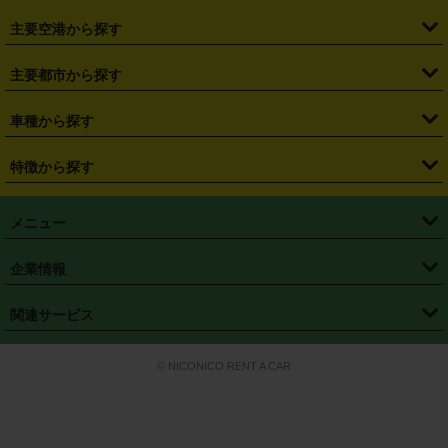
・
福島県
・
東京都
・
神奈川県
・
埼玉県
・
千葉県
・
茨城県
・
札幌駅
・
仙台駅
・
新宿駅
・
池袋駅
・
渋谷駅
・
東京駅
主要空港から探す
・
栃木県
・
群馬県
・
山梨県
・
愛知県
・
静岡県
・
岐阜県
・
横浜駅
・
川崎駅
・
大宮駅
・
西船橋駅
・
柏駅
・
名古屋駅
・
新千歳空港
・
仙台空港
主要都市から探す
・
長野県
・
新潟県
・
富山県
・
石川県
・
福井県
・
大阪府
・
大阪駅
・
難波駅
・
三宮駅
・
京都駅
・
広島駅
・
博多駅
・
成田空港
・
羽田空港
・
兵庫県
・
京都府
・
滋賀県
・
和歌山県
・
奈良県
・
三重県
・
札幌市
・
仙台市
車種から探す
・
熊本駅
・
那覇空港駅
・
中部国際空港セントレア
・
関西国際空港
・
鳥取県
・
島根県
・
岡山県
・
広島県
・
山口県
・
徳島県
・
千葉市
・
さいたま市
・
軽自動車
・
コンパクトカー
・
ステーションワゴン・セダン
特徴から探す
・
大阪国際空港（伊丹空港）
・
神戸空港
・
香川県
・
愛媛県
・
高知県
・
福岡県
・
佐賀県
・
長崎県
・
横浜市
・
川崎市
・
ミニバン・ワンボックス
・
高級ミニバン・ワンボックス
・
SUV
・
岡山空港
・
徳島空港
・
ハイブリッド
・
宅配レンタカー
・
ETCカードレンタル
・
熊本県
・
大分県
・
宮崎県
・
鹿児島県
・
沖縄県
・
相模原市
・
新潟市
メニュー
・
軽トラック・商用バン
・
福岡空港
・
鹿児島空港
・
長期レンタル
・
深夜時間帯レンタル
・
免責補償プラス
・
静岡市
・
浜松市
・
・
トラック・バン
トップページ
・
はじめての方へ
・
ご利用案内
(タウンエースバン、ライトエースバン等)
企業情報
・
那覇空港
・
パーフェクト補償
・
スタッドレスタイヤ
・
直前予約
・
名古屋市
・
京都市
・
・
トラック・バン
ベストレート保証
・
予約から返却まで
・
・
店舗オリジナル
利用シーン別ガイ
(ハイエースバン・キャラバン等)
・
・
ニコパス(アプリ)
会社概要
・
ニュース
・
国際運転免許証
・
フランチャイズ募集
・
営業時間外返却サービス
・
個人情報保護
関連サービス
・
大阪市
・
堺市
ド
・
・
レッカー搬送サービス
カスタマーハラスメントに対する基本方針
・
神戸市
・
岡山市
・
・
車種・料金
カーリースなら「定額ニコノリパック」
・
店舗を探す
・
キャンペーン
© NICONICO RENT A CAR
・
特定商取引法に基づく表記
・
旅行業約款
・
広島市
・
北九州市
・
・
会員特典
超短期カーリースの「ニコリース」
・
選ばれる理由
・
安心・安全への取
り組み
・
福岡市
・
熊本市
・
清潔・快適な車内
・
徹底した車両点検
・
新しいクルマ