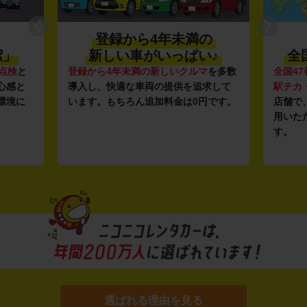
登録から4年未満の
潔」
新しい車がいっぱい♪
全
点検
と
登録から4年未満の新しいクルマ
を多数
全国47
心感と
導入し、快適な車両の提供を追求して
駅チカ
環境に
います。もちろん追加料金は0円です。
店舗で
用いた
す。
選ばれる理由を見る