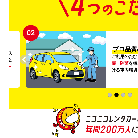
02
円〜
プロ品質
リンス
ご利用のたび
ること
掃・除菌
を徹
う
リー
ける車内環境