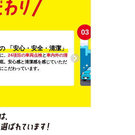
03
の
「安心・安全・清潔」
に、
24項目の車両点検
と
車内外の清
底。安心感と清潔感を感じていただ
にこだわっています。