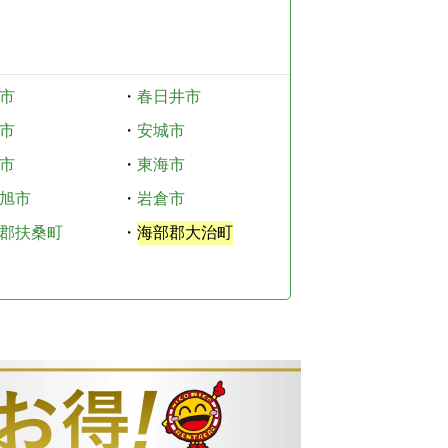
市
・
春日井市
市
・
安城市
市
・
東海市
旭市
・
岩倉市
郡扶桑町
・
海部郡大治町