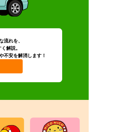
な流れを、
すく解説。
や不安を解消します！