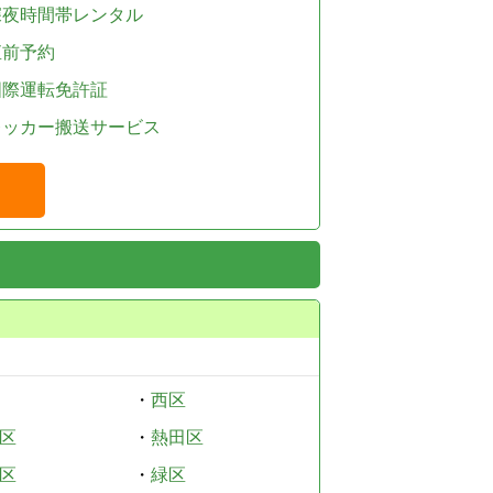
深夜時間帯レンタル
直前予約
国際運転免許証
レッカー搬送サービス
・
西区
区
・
熱田区
区
・
緑区