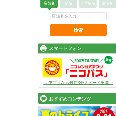
店舗名
駅名
新幹線名
空港名
検索
スマートフォン
⇒ アプリなら最短3分スピード出発！
おすすめコンテンツ