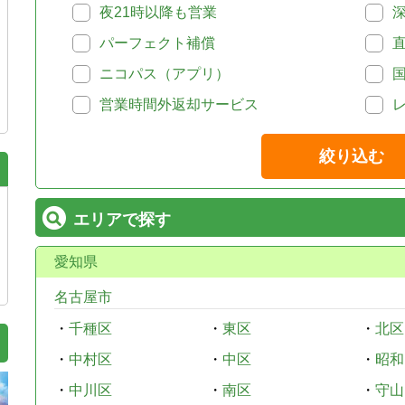
夜21時以降も営業
パーフェクト補償
ニコパス（アプリ）
営業時間外返却サービス
絞り込む
エリアで探す
愛知県
名古屋市
・
千種区
・
東区
・
北区
・
中村区
・
中区
・
昭和
・
中川区
・
南区
・
守山