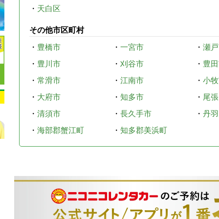
・
天白区
その他市区町村
・
豊橋市
・
一宮市
・
瀬戸
・
豊川市
・
刈谷市
・
豊田
・
常滑市
・
江南市
・
小牧
・
大府市
・
知多市
・
尾張
・
清須市
・
長久手市
・
丹羽
・
海部郡蟹江町
・
知多郡美浜町