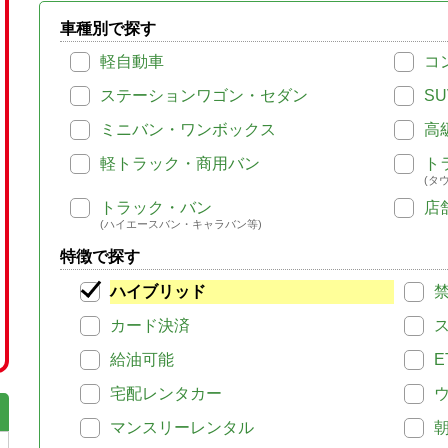
車種別で探す
軽自動車
コ
ステーションワゴン・セダン
SU
ミニバン・ワンボックス
高
軽トラック・商用バン
ト
(タ
トラック・バン
店
(ハイエースバン・キャラバン等)
特徴で探す
ハイブリッド
カード決済
給油可能
E
宅配レンタカー
マンスリーレンタル