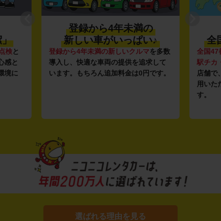
登録から4年未満の
潔」
新しい車がいっぱい♪
全
点検
と
登録から4年未満の新しいクルマ
を多数
全国47
心感と
導入し、快適な車両の提供を追求して
駅チカ
環境に
います。もちろん追加料金は0円です。
店舗で
用いた
す。
選ばれる理由を見る