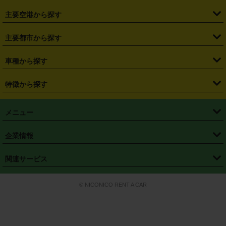
・
福島県
・
東京都
・
神奈川県
・
埼玉県
・
千葉県
・
茨城県
・
札幌駅
・
仙台駅
・
新宿駅
・
池袋駅
・
渋谷駅
・
東京駅
主要空港から探す
・
栃木県
・
群馬県
・
山梨県
・
愛知県
・
静岡県
・
岐阜県
・
横浜駅
・
川崎駅
・
大宮駅
・
西船橋駅
・
柏駅
・
名古屋駅
・
新千歳空港
・
仙台空港
主要都市から探す
・
長野県
・
新潟県
・
富山県
・
石川県
・
福井県
・
大阪府
・
大阪駅
・
難波駅
・
三宮駅
・
京都駅
・
広島駅
・
博多駅
・
成田空港
・
羽田空港
・
兵庫県
・
京都府
・
滋賀県
・
和歌山県
・
奈良県
・
三重県
・
札幌市
・
仙台市
車種から探す
・
熊本駅
・
那覇空港駅
・
中部国際空港セントレア
・
関西国際空港
・
鳥取県
・
島根県
・
岡山県
・
広島県
・
山口県
・
徳島県
・
千葉市
・
さいたま市
・
軽自動車
・
コンパクトカー
・
ステーションワゴン・セダン
特徴から探す
・
大阪国際空港（伊丹空港）
・
神戸空港
・
香川県
・
愛媛県
・
高知県
・
福岡県
・
佐賀県
・
長崎県
・
横浜市
・
川崎市
・
ミニバン・ワンボックス
・
高級ミニバン・ワンボックス
・
SUV
・
岡山空港
・
徳島空港
・
ハイブリッド
・
宅配レンタカー
・
ETCカードレンタル
・
熊本県
・
大分県
・
宮崎県
・
鹿児島県
・
沖縄県
・
相模原市
・
新潟市
メニュー
・
軽トラック・商用バン
・
福岡空港
・
鹿児島空港
・
長期レンタル
・
深夜時間帯レンタル
・
免責補償プラス
・
静岡市
・
浜松市
・
・
トラック・バン
トップページ
・
はじめての方へ
・
ご利用案内
(タウンエースバン、ライトエースバン等)
企業情報
・
那覇空港
・
パーフェクト補償
・
スタッドレスタイヤ
・
直前予約
・
名古屋市
・
京都市
・
・
トラック・バン
ベストレート保証
・
予約から返却まで
・
・
店舗オリジナル
利用シーン別ガイ
(ハイエースバン・キャラバン等)
・
・
ニコパス(アプリ)
会社概要
・
ニュース
・
国際運転免許証
・
フランチャイズ募集
・
営業時間外返却サービス
・
個人情報保護
関連サービス
・
大阪市
・
堺市
ド
・
・
レッカー搬送サービス
カスタマーハラスメントに対する基本方針
・
神戸市
・
岡山市
・
・
車種・料金
カーリースなら「定額ニコノリパック」
・
店舗を探す
・
キャンペーン
© NICONICO RENT A CAR
・
特定商取引法に基づく表記
・
旅行業約款
・
広島市
・
北九州市
・
・
会員特典
超短期カーリースの「ニコリース」
・
選ばれる理由
・
安心・安全への取
り組み
・
福岡市
・
熊本市
・
清潔・快適な車内
・
徹底した車両点検
・
新しいクルマ