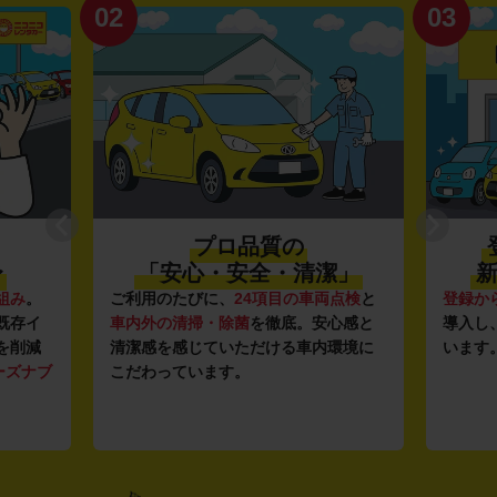
02
03
プロ品質の
〜
「安心・安全・清潔」
新
組み
。
ご利用のたびに、
24項目の車両点検
と
登録か
既存イ
車内外の清掃・除菌
を徹底。安心感と
導入し
を削減
清潔感を感じていただける車内環境に
います
ーズナブ
こだわっています。