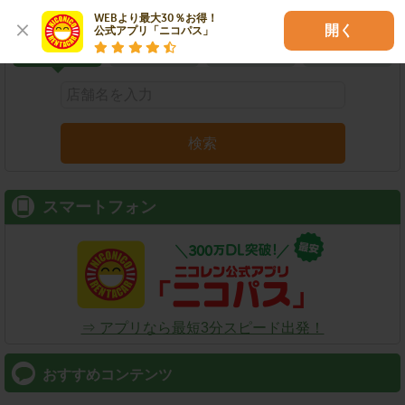
こだわり条件で検索
WEBより最大30％お得！

開く
公式アプリ「ニコパス」
店舗名
駅名
新幹線名
空港名
検索
スマートフォン
⇒ アプリなら最短3分スピード出発！
おすすめコンテンツ