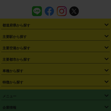
都道府県から探す
・
北海道
・
青森県
・
岩手県
・
宮城県
・
秋田県
・
山形県
主要駅から探す
・
福島県
・
東京都
・
神奈川県
・
埼玉県
・
千葉県
・
茨城県
・
札幌駅
・
仙台駅
・
新宿駅
・
池袋駅
・
渋谷駅
・
東京駅
主要空港から探す
・
栃木県
・
群馬県
・
山梨県
・
愛知県
・
静岡県
・
岐阜県
・
横浜駅
・
川崎駅
・
大宮駅
・
西船橋駅
・
柏駅
・
名古屋駅
・
新千歳空港
・
仙台空港
主要都市から探す
・
長野県
・
新潟県
・
富山県
・
石川県
・
福井県
・
大阪府
・
大阪駅
・
難波駅
・
三宮駅
・
京都駅
・
広島駅
・
博多駅
・
成田空港
・
羽田空港
・
兵庫県
・
京都府
・
滋賀県
・
和歌山県
・
奈良県
・
三重県
・
札幌市
・
仙台市
車種から探す
・
熊本駅
・
那覇空港駅
・
中部国際空港セントレア
・
関西国際空港
・
鳥取県
・
島根県
・
岡山県
・
広島県
・
山口県
・
徳島県
・
千葉市
・
さいたま市
・
軽自動車
・
コンパクトカー
・
ステーションワゴン・セダン
特徴から探す
・
大阪国際空港（伊丹空港）
・
神戸空港
・
香川県
・
愛媛県
・
高知県
・
福岡県
・
佐賀県
・
長崎県
・
横浜市
・
川崎市
・
ミニバン・ワンボックス
・
高級ミニバン・ワンボックス
・
SUV
・
岡山空港
・
徳島空港
・
ハイブリッド
・
宅配レンタカー
・
ETCカードレンタル
・
熊本県
・
大分県
・
宮崎県
・
鹿児島県
・
沖縄県
・
相模原市
・
新潟市
メニュー
・
軽トラック・商用バン
・
福岡空港
・
鹿児島空港
・
長期レンタル
・
深夜時間帯レンタル
・
免責補償プラス
・
静岡市
・
浜松市
・
・
トラック・バン
トップページ
・
はじめての方へ
・
ご利用案内
(タウンエースバン、ライトエースバン等)
企業情報
・
那覇空港
・
パーフェクト補償
・
スタッドレスタイヤ
・
直前予約
・
名古屋市
・
京都市