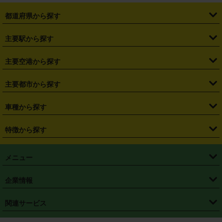
都道府県から探す
・
北海道
・
青森県
・
岩手県
・
宮城県
・
秋田県
・
山形県
主要駅から探す
・
福島県
・
東京都
・
神奈川県
・
埼玉県
・
千葉県
・
茨城県
・
札幌駅
・
仙台駅
・
新宿駅
・
池袋駅
・
渋谷駅
・
東京駅
主要空港から探す
・
栃木県
・
群馬県
・
山梨県
・
愛知県
・
静岡県
・
岐阜県
・
横浜駅
・
川崎駅
・
大宮駅
・
西船橋駅
・
柏駅
・
名古屋駅
・
新千歳空港
・
仙台空港
主要都市から探す
・
長野県
・
新潟県
・
富山県
・
石川県
・
福井県
・
大阪府
・
大阪駅
・
難波駅
・
三宮駅
・
京都駅
・
広島駅
・
博多駅
・
成田空港
・
羽田空港
・
兵庫県
・
京都府
・
滋賀県
・
和歌山県
・
奈良県
・
三重県
・
札幌市
・
仙台市
車種から探す
・
熊本駅
・
那覇空港駅
・
中部国際空港セントレア
・
関西国際空港
・
鳥取県
・
島根県
・
岡山県
・
広島県
・
山口県
・
徳島県
・
千葉市
・
さいたま市
・
軽自動車
・
コンパクトカー
・
ステーションワゴン・セダン
特徴から探す
・
大阪国際空港（伊丹空港）
・
神戸空港
・
香川県
・
愛媛県
・
高知県
・
福岡県
・
佐賀県
・
長崎県
・
横浜市
・
川崎市
・
ミニバン・ワンボックス
・
高級ミニバン・ワンボックス
・
SUV
・
岡山空港
・
徳島空港
・
ハイブリッド
・
宅配レンタカー
・
ETCカードレンタル
・
熊本県
・
大分県
・
宮崎県
・
鹿児島県
・
沖縄県
・
相模原市
・
新潟市
メニュー
・
軽トラック・商用バン
・
福岡空港
・
鹿児島空港
・
長期レンタル
・
深夜時間帯レンタル
・
免責補償プラス
・
静岡市
・
浜松市
・
・
トラック・バン
トップページ
・
はじめての方へ
・
ご利用案内
(タウンエースバン、ライトエースバン等)
企業情報
・
那覇空港
・
パーフェクト補償
・
スタッドレスタイヤ
・
直前予約
・
名古屋市
・
京都市
・
・
トラック・バン
ベストレート保証
・
予約から返却まで
・
・
店舗オリジナル
利用シーン別ガイ
(ハイエースバン・キャラバン等)
・
・
ニコパス(アプリ)
会社概要
・
ニュース
・
国際運転免許証
・
フランチャイズ募集
・
営業時間外返却サービス
・
個人情報保護
関連サービス
・
大阪市
・
堺市
ド
・
・
レッカー搬送サービス
カスタマーハラスメントに対する基本方針
・
神戸市
・
岡山市
・
・
車種・料金
カーリースなら「定額ニコノリパック」
・
店舗を探す
・
キャンペーン