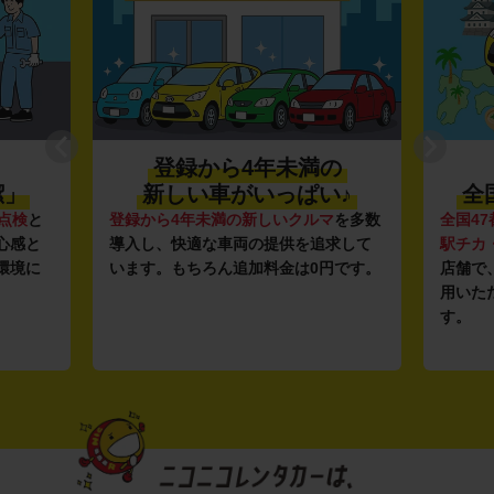
登録から4年未満の
潔」
新しい車がいっぱい♪
全
点検
と
登録から4年未満の新しいクルマ
を多数
全国47
心感と
導入し、快適な車両の提供を追求して
駅チカ
環境に
います。もちろん追加料金は0円です。
店舗で
用いた
す。