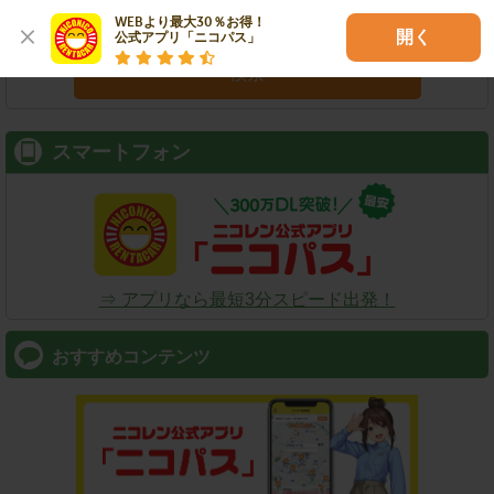
WEBより最大30％お得！

開く
公式アプリ「ニコパス」
検索
スマートフォン
⇒ アプリなら最短3分スピード出発！
おすすめコンテンツ