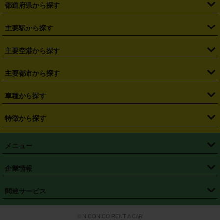
都道府県から探す
・
北海道
・
青森県
・
岩手県
・
宮城県
・
秋田県
・
山形県
主要駅から探す
・
福島県
・
東京都
・
神奈川県
・
埼玉県
・
千葉県
・
茨城県
・
札幌駅
・
仙台駅
・
新宿駅
・
池袋駅
・
渋谷駅
・
東京駅
主要空港から探す
・
栃木県
・
群馬県
・
山梨県
・
愛知県
・
静岡県
・
岐阜県
・
横浜駅
・
川崎駅
・
大宮駅
・
西船橋駅
・
柏駅
・
名古屋駅
・
新千歳空港
・
仙台空港
主要都市から探す
・
長野県
・
新潟県
・
富山県
・
石川県
・
福井県
・
大阪府
・
大阪駅
・
難波駅
・
三宮駅
・
京都駅
・
広島駅
・
博多駅
・
成田空港
・
羽田空港
・
兵庫県
・
京都府
・
滋賀県
・
和歌山県
・
奈良県
・
三重県
・
札幌市
・
仙台市
車種から探す
・
熊本駅
・
那覇空港駅
・
中部国際空港セントレア
・
関西国際空港
・
鳥取県
・
島根県
・
岡山県
・
広島県
・
山口県
・
徳島県
・
千葉市
・
さいたま市
・
軽自動車
・
コンパクトカー
・
ステーションワゴン・セダン
特徴から探す
・
大阪国際空港（伊丹空港）
・
神戸空港
・
香川県
・
愛媛県
・
高知県
・
福岡県
・
佐賀県
・
長崎県
・
横浜市
・
川崎市
・
ミニバン・ワンボックス
・
高級ミニバン・ワンボックス
・
SUV
・
岡山空港
・
徳島空港
・
ハイブリッド
・
宅配レンタカー
・
ETCカードレンタル
・
熊本県
・
大分県
・
宮崎県
・
鹿児島県
・
沖縄県
・
相模原市
・
新潟市
メニュー
・
軽トラック・商用バン
・
福岡空港
・
鹿児島空港
・
長期レンタル
・
深夜時間帯レンタル
・
免責補償プラス
・
静岡市
・
浜松市
・
・
トラック・バン
トップページ
・
はじめての方へ
・
ご利用案内
(タウンエースバン、ライトエースバン等)
企業情報
・
那覇空港
・
パーフェクト補償
・
スタッドレスタイヤ
・
直前予約
・
名古屋市
・
京都市
・
・
トラック・バン
ベストレート保証
・
予約から返却まで
・
・
店舗オリジナル
利用シーン別ガイ
(ハイエースバン・キャラバン等)
・
・
ニコパス(アプリ)
会社概要
・
ニュース
・
国際運転免許証
・
フランチャイズ募集
・
営業時間外返却サービス
・
個人情報保護
関連サービス
・
大阪市
・
堺市
ド
・
・
レッカー搬送サービス
カスタマーハラスメントに対する基本方針
・
神戸市
・
岡山市
・
・
車種・料金
カーリースなら「定額ニコノリパック」
・
店舗を探す
・
キャンペーン
© NICONICO RENT A CAR
・
特定商取引法に基づく表記
・
旅行業約款