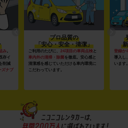
プロ品質の
〜
「安心・安全・清潔」
新
組み
。
ご利用のたびに、
24項目の車両点検
と
登録か
既存イ
車内外の清掃・除菌
を徹底。安心感と
導入し
を削減
清潔感を感じていただける車内環境に
います
ーズナブ
こだわっています。