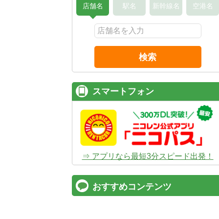
店舗名
駅名
新幹線名
空港名
検索
スマートフォン
⇒ アプリなら最短3分スピード出発！
おすすめコンテンツ