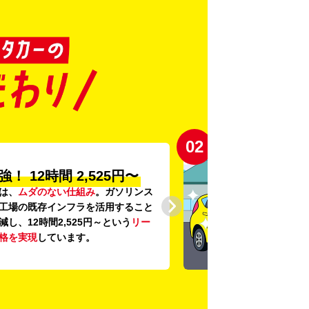
03
の
「安心・安全・清潔」
に、
24項目の車両点検
と
車内外の清
底。安心感と清潔感を感じていただ
にこだわっています。