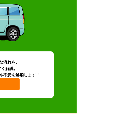
な流れを、
すく解説。
や不安を解消します！