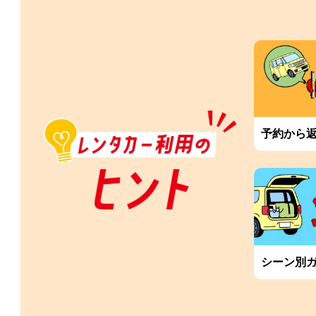
予約から
シーン別