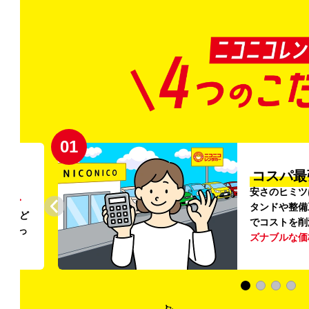
02
円〜
プロ品質
リンス
ご利用のたび
ること
掃・除菌
を徹
う
リー
ける車内環境