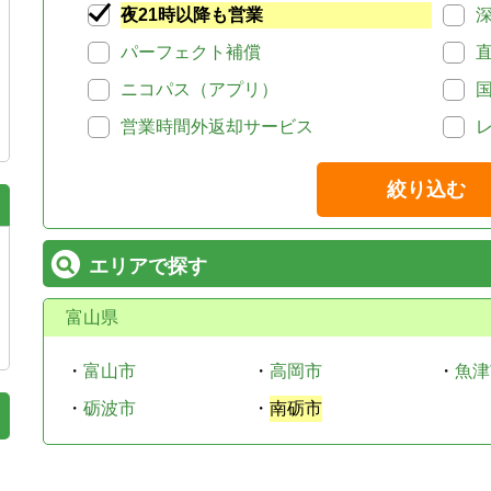
夜21時以降も営業
パーフェクト補償
ニコパス（アプリ）
営業時間外返却サービス
絞り込む
エリアで探す
富山県
・
富山市
・
高岡市
・
魚津
・
砺波市
・
南砺市