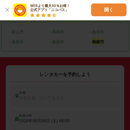
エリアで探す
WEBより最大30％お得！

開く
公式アプリ「ニコパス」
富山県
・
富山市
・
高岡市
・
魚津市
・
黒部市
・
砺波市
・
南砺市
レンタカーを予約しよう
出発
出発店舗、エリアを入力
出発日時
2026年08月08日 (土)
06:00