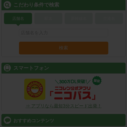
こだわり条件で検索
店舗名
駅名
新幹線名
空港名
検索
スマートフォン
⇒ アプリなら最短3分スピード出発！
おすすめコンテンツ