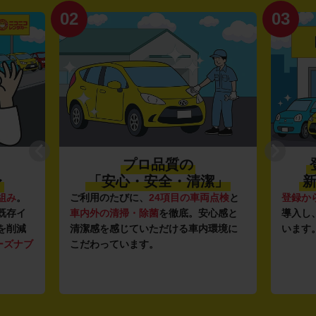
02
03
プロ品質の
〜
「安心・安全・清潔」
新
組み
。
ご利用のたびに、
24項目の車両点検
と
登録か
既存イ
車内外の清掃・除菌
を徹底。安心感と
導入し
を削減
清潔感を感じていただける車内環境に
います
ーズナブ
こだわっています。