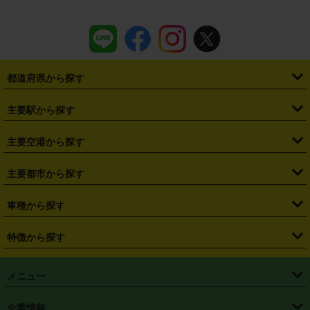
都道府県から探す
・
北海道
・
青森県
・
岩手県
・
宮城県
・
秋田県
・
山形県
主要駅から探す
・
福島県
・
東京都
・
神奈川県
・
埼玉県
・
千葉県
・
茨城県
・
札幌駅
・
仙台駅
・
新宿駅
・
池袋駅
・
渋谷駅
・
東京駅
主要空港から探す
・
栃木県
・
群馬県
・
山梨県
・
愛知県
・
静岡県
・
岐阜県
・
横浜駅
・
川崎駅
・
大宮駅
・
西船橋駅
・
柏駅
・
名古屋駅
・
新千歳空港
・
仙台空港
主要都市から探す
・
長野県
・
新潟県
・
富山県
・
石川県
・
福井県
・
大阪府
・
大阪駅
・
難波駅
・
三宮駅
・
京都駅
・
広島駅
・
博多駅
・
成田空港
・
羽田空港
・
兵庫県
・
京都府
・
滋賀県
・
和歌山県
・
奈良県
・
三重県
・
札幌市
・
仙台市
車種から探す
・
熊本駅
・
那覇空港駅
・
中部国際空港セントレア
・
関西国際空港
・
鳥取県
・
島根県
・
岡山県
・
広島県
・
山口県
・
徳島県
・
千葉市
・
さいたま市
・
軽自動車
・
コンパクトカー
・
ステーションワゴン・セダン
特徴から探す
・
大阪国際空港（伊丹空港）
・
神戸空港
・
香川県
・
愛媛県
・
高知県
・
福岡県
・
佐賀県
・
長崎県
・
横浜市
・
川崎市
・
ミニバン・ワンボックス
・
高級ミニバン・ワンボックス
・
SUV
・
岡山空港
・
徳島空港
・
ハイブリッド
・
宅配レンタカー
・
ETCカードレンタル
・
熊本県
・
大分県
・
宮崎県
・
鹿児島県
・
沖縄県
・
相模原市
・
新潟市
メニュー
・
軽トラック・商用バン
・
福岡空港
・
鹿児島空港
・
長期レンタル
・
深夜時間帯レンタル
・
免責補償プラス
・
静岡市
・
浜松市
・
・
トラック・バン
トップページ
・
はじめての方へ
・
ご利用案内
(タウンエースバン、ライトエースバン等)
企業情報
・
那覇空港
・
パーフェクト補償
・
スタッドレスタイヤ
・
直前予約