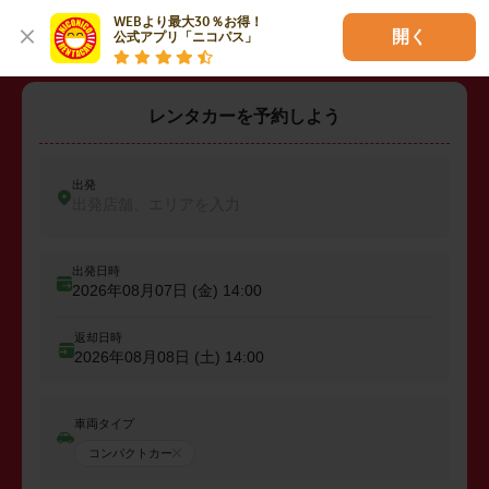
WEBより最大30％お得！

開く
公式アプリ「ニコパス」
レンタカーを予約しよう
出発
出発店舗、エリアを入力
出発日時
2026年08月07日 (金)
14:00
返却日時
2026年08月08日 (土)
14:00
車両タイプ
コンパクトカー