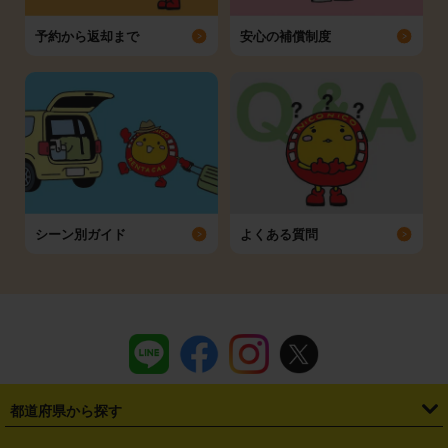
予約から返却まで
安心の補償制度
シーン別ガイド
よくある質問
都道府県から探す
・
北海道
・
青森県
・
岩手県
・
宮城県
・
秋田県
・
山形県