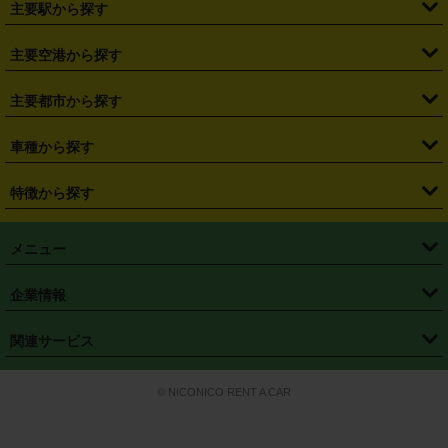
主要駅から探す
・
福島県
・
東京都
・
神奈川県
・
埼玉県
・
千葉県
・
茨城県
・
札幌駅
・
仙台駅
・
新宿駅
・
池袋駅
・
渋谷駅
・
東京駅
主要空港から探す
・
栃木県
・
群馬県
・
山梨県
・
愛知県
・
静岡県
・
岐阜県
・
横浜駅
・
川崎駅
・
大宮駅
・
西船橋駅
・
柏駅
・
名古屋駅
・
新千歳空港
・
仙台空港
主要都市から探す
・
長野県
・
新潟県
・
富山県
・
石川県
・
福井県
・
大阪府
・
大阪駅
・
難波駅
・
三宮駅
・
京都駅
・
広島駅
・
博多駅
・
成田空港
・
羽田空港
・
兵庫県
・
京都府
・
滋賀県
・
和歌山県
・
奈良県
・
三重県
・
札幌市
・
仙台市
車種から探す
・
熊本駅
・
那覇空港駅
・
中部国際空港セントレア
・
関西国際空港
・
鳥取県
・
島根県
・
岡山県
・
広島県
・
山口県
・
徳島県
・
千葉市
・
さいたま市
・
軽自動車
・
コンパクトカー
・
ステーションワゴン・セダン
特徴から探す
・
大阪国際空港（伊丹空港）
・
神戸空港
・
香川県
・
愛媛県
・
高知県
・
福岡県
・
佐賀県
・
長崎県
・
横浜市
・
川崎市
・
ミニバン・ワンボックス
・
高級ミニバン・ワンボックス
・
SUV
・
岡山空港
・
徳島空港
・
ハイブリッド
・
宅配レンタカー
・
ETCカードレンタル
・
熊本県
・
大分県
・
宮崎県
・
鹿児島県
・
沖縄県
・
相模原市
・
新潟市
メニュー
・
軽トラック・商用バン
・
福岡空港
・
鹿児島空港
・
長期レンタル
・
深夜時間帯レンタル
・
免責補償プラス
・
静岡市
・
浜松市
・
・
トラック・バン
トップページ
・
はじめての方へ
・
ご利用案内
(タウンエースバン、ライトエースバン等)
企業情報
・
那覇空港
・
パーフェクト補償
・
スタッドレスタイヤ
・
直前予約
・
名古屋市
・
京都市
・
・
トラック・バン
ベストレート保証
・
予約から返却まで
・
・
店舗オリジナル
利用シーン別ガイ
(ハイエースバン・キャラバン等)
・
・
ニコパス(アプリ)
会社概要
・
ニュース
・
国際運転免許証
・
フランチャイズ募集
・
営業時間外返却サービス
・
個人情報保護
関連サービス
・
大阪市
・
堺市
ド
・
・
レッカー搬送サービス
カスタマーハラスメントに対する基本方針
・
神戸市
・
岡山市
・
・
車種・料金
カーリースなら「定額ニコノリパック」
・
店舗を探す
・
キャンペーン
© NICONICO RENT A CAR
・
特定商取引法に基づく表記
・
旅行業約款
・
広島市
・
北九州市
・
・
会員特典
超短期カーリースの「ニコリース」
・
選ばれる理由
・
安心・安全への取
り組み
・
福岡市
・
熊本市