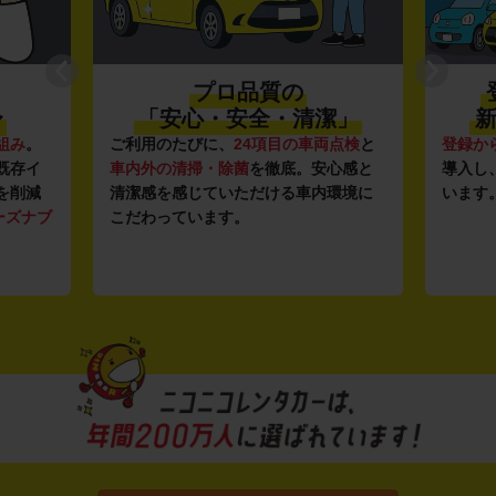
プロ品質の
〜
「安心・安全・清潔」
新
組み
。
ご利用のたびに、
24項目の車両点検
と
登録か
既存イ
車内外の清掃・除菌
を徹底。安心感と
導入し
を削減
清潔感を感じていただける車内環境に
います
ーズナブ
こだわっています。