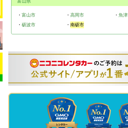
富山県
・
富山市
・
高岡市
・
魚津
・
砺波市
・
南砺市