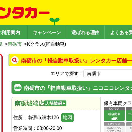
ご利用案内
キャンペーン
選ばれる理由
よくある
県
>
南砺市
>
Kクラス(軽自動車)
南砺市の「軽自動車取扱い」レンタカー店舗一
エリアで探す：
南砺市の「軽自動車取扱い」ニコニコレンタ
南砺城端店
保有車両クラ
住所：
南砺市細木126
地図
営業時間：
08:00-20:00