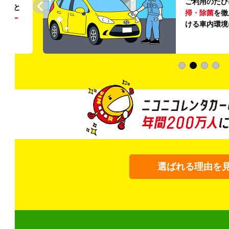
ご利用のたび
ること
掃・除菌
を徹
う
リー
ける車内環境
選ばれる理由を