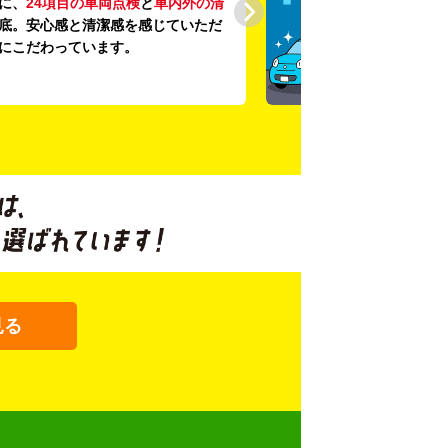
に、
24項目の車両点検
と
車内外の清
底。安心感と清潔感を感じていただ
にこだわっています。
見る