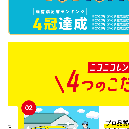
02
円〜
プロ品質
リンス