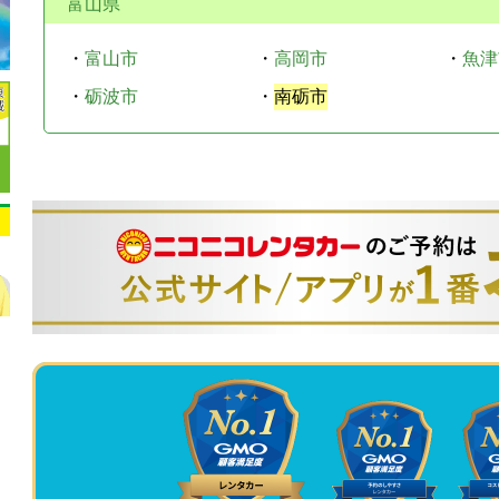
富山県
・
富山市
・
高岡市
・
魚津
・
砺波市
・
南砺市