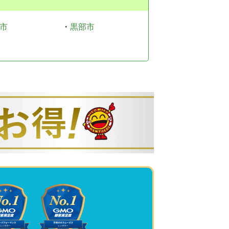
市
・
黒部市