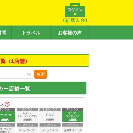
質問
トラベル
お客様の声
覧（1店舗）
検索
カー店舗一覧
ス