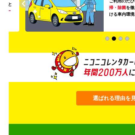
ご利用のたび
ること
掃・除菌
を徹
う
リー
ける車内環境
選ばれる理由を