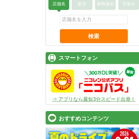
店舗名
駅名
新幹線名
空港名
検索
スマートフォン
⇒ アプリなら最短3分スピード出発！
おすすめコンテンツ