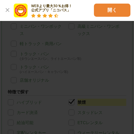
WEBより最大30％お得！

ステーションワゴン・
SUV
開く
公式アプリ「ニコパス」
セダン
ミニバン・ワンボック
高級ミニバン・ワンボ
ス
ックス
軽トラック・商用バン
トラック・バン
(タウンエースバン、ライトエースバン等)
トラック・バン
(ハイエースバン・キャラバン等)
店舗オリジナル
特徴で探す
ハイブリッド
禁煙
カード決済
スタッドレス
給油可能
ETCレンタル
宅配レンタカー
ウィークリーレンタル