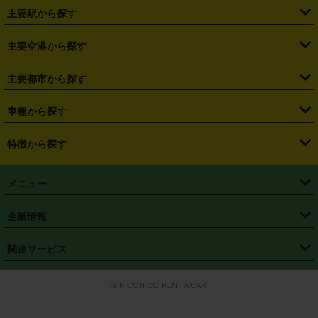
・
北海道
・
青森県
・
岩手県
・
宮城県
・
秋田県
・
山形県
主要駅から探す
・
福島県
・
東京都
・
神奈川県
・
埼玉県
・
千葉県
・
茨城県
・
札幌駅
・
仙台駅
・
新宿駅
・
池袋駅
・
渋谷駅
・
東京駅
主要空港から探す
・
栃木県
・
群馬県
・
山梨県
・
愛知県
・
静岡県
・
岐阜県
・
横浜駅
・
川崎駅
・
大宮駅
・
西船橋駅
・
柏駅
・
名古屋駅
・
新千歳空港
・
仙台空港
主要都市から探す
・
長野県
・
新潟県
・
富山県
・
石川県
・
福井県
・
大阪府
・
大阪駅
・
難波駅
・
三宮駅
・
京都駅
・
広島駅
・
博多駅
・
成田空港
・
羽田空港
・
兵庫県
・
京都府
・
滋賀県
・
和歌山県
・
奈良県
・
三重県
・
札幌市
・
仙台市
車種から探す
・
熊本駅
・
那覇空港駅
・
中部国際空港セントレア
・
関西国際空港
・
鳥取県
・
島根県
・
岡山県
・
広島県
・
山口県
・
徳島県
・
千葉市
・
さいたま市
・
軽自動車
・
コンパクトカー
・
ステーションワゴン・セダン
特徴から探す
・
大阪国際空港（伊丹空港）
・
神戸空港
・
香川県
・
愛媛県
・
高知県
・
福岡県
・
佐賀県
・
長崎県
・
横浜市
・
川崎市
・
ミニバン・ワンボックス
・
高級ミニバン・ワンボックス
・
SUV
・
岡山空港
・
徳島空港
・
ハイブリッド
・
宅配レンタカー
・
ETCカードレンタル
・
熊本県
・
大分県
・
宮崎県
・
鹿児島県
・
沖縄県
・
相模原市
・
新潟市
メニュー
・
軽トラック・商用バン
・
福岡空港
・
鹿児島空港
・
長期レンタル
・
深夜時間帯レンタル
・
免責補償プラス
・
静岡市
・
浜松市
・
・
トラック・バン
トップページ
・
はじめての方へ
・
ご利用案内
(タウンエースバン、ライトエースバン等)
企業情報
・
那覇空港
・
パーフェクト補償
・
スタッドレスタイヤ
・
直前予約
・
名古屋市
・
京都市
・
・
トラック・バン
ベストレート保証
・
予約から返却まで
・
・
店舗オリジナル
利用シーン別ガイ
(ハイエースバン・キャラバン等)
・
・
ニコパス(アプリ)
会社概要
・
ニュース
・
国際運転免許証
・
フランチャイズ募集
・
営業時間外返却サービス
・
個人情報保護
関連サービス
・
大阪市
・
堺市
ド
・
・
レッカー搬送サービス
カスタマーハラスメントに対する基本方針
・
神戸市
・
岡山市
・
・
車種・料金
カーリースなら「定額ニコノリパック」
・
店舗を探す
・
キャンペーン
© NICONICO RENT A CAR
・
特定商取引法に基づく表記
・
旅行業約款
・
広島市
・
北九州市
・
・
会員特典
超短期カーリースの「ニコリース」
・
選ばれる理由
・
安心・安全への取
り組み