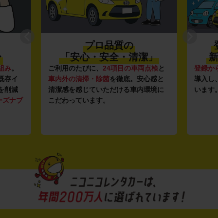
プロ品質の
〜
「安心・安全・清潔」
新
組み
。
ご利用のたびに、
24項目の車両点検
と
登録か
既存イ
車内外の清掃・除菌
を徹底。安心感と
導入し
を削減
清潔感を感じていただける車内環境に
います
ーズナブ
こだわっています。