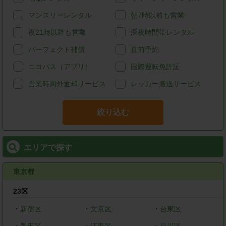
マンスリーレンタル
朝7時以前も営業
夜21時以降も営業
深夜時間帯レンタル
パーフェクト補償
直前予約
ニコパス（アプリ）
国際運転免許証
営業時間外返却サービス
レッカー搬送サービス
絞り込む
エリアで探す
東京都
23区
・
新宿区
・
文京区
・
台東区
・
墨田区
・
江東区
・
品川区