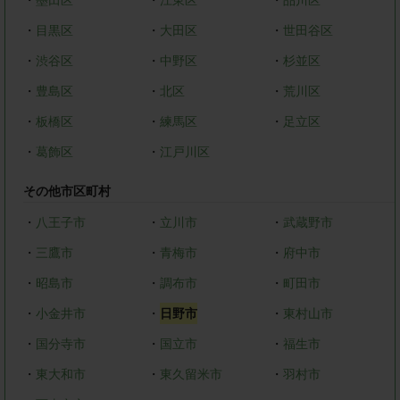
・
目黒区
・
大田区
・
世田谷区
・
渋谷区
・
中野区
・
杉並区
・
豊島区
・
北区
・
荒川区
・
板橋区
・
練馬区
・
足立区
・
葛飾区
・
江戸川区
その他市区町村
・
八王子市
・
立川市
・
武蔵野市
・
三鷹市
・
青梅市
・
府中市
・
昭島市
・
調布市
・
町田市
・
小金井市
・
日野市
・
東村山市
・
国分寺市
・
国立市
・
福生市
・
東大和市
・
東久留米市
・
羽村市