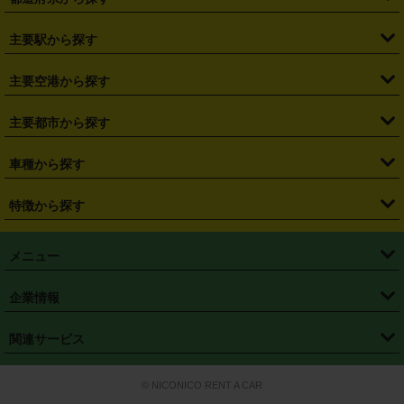
・
北海道
・
青森県
・
岩手県
・
宮城県
・
秋田県
・
山形県
主要駅から探す
・
福島県
・
東京都
・
神奈川県
・
埼玉県
・
千葉県
・
茨城県
・
札幌駅
・
仙台駅
・
新宿駅
・
池袋駅
・
渋谷駅
・
東京駅
主要空港から探す
・
栃木県
・
群馬県
・
山梨県
・
愛知県
・
静岡県
・
岐阜県
・
横浜駅
・
川崎駅
・
大宮駅
・
西船橋駅
・
柏駅
・
名古屋駅
・
新千歳空港
・
仙台空港
主要都市から探す
・
長野県
・
新潟県
・
富山県
・
石川県
・
福井県
・
大阪府
・
大阪駅
・
難波駅
・
三宮駅
・
京都駅
・
広島駅
・
博多駅
・
成田空港
・
羽田空港
・
兵庫県
・
京都府
・
滋賀県
・
和歌山県
・
奈良県
・
三重県
・
札幌市
・
仙台市
車種から探す
・
熊本駅
・
那覇空港駅
・
中部国際空港セントレア
・
関西国際空港
・
鳥取県
・
島根県
・
岡山県
・
広島県
・
山口県
・
徳島県
・
千葉市
・
さいたま市
・
軽自動車
・
コンパクトカー
・
ステーションワゴン・セダン
特徴から探す
・
大阪国際空港（伊丹空港）
・
神戸空港
・
香川県
・
愛媛県
・
高知県
・
福岡県
・
佐賀県
・
長崎県
・
横浜市
・
川崎市
・
ミニバン・ワンボックス
・
高級ミニバン・ワンボックス
・
SUV
・
岡山空港
・
徳島空港
・
ハイブリッド
・
宅配レンタカー
・
ETCカードレンタル
・
熊本県
・
大分県
・
宮崎県
・
鹿児島県
・
沖縄県
・
相模原市
・
新潟市
メニュー
・
軽トラック・商用バン
・
福岡空港
・
鹿児島空港
・
長期レンタル
・
深夜時間帯レンタル
・
免責補償プラス
・
静岡市
・
浜松市
・
・
トラック・バン
トップページ
・
はじめての方へ
・
ご利用案内
(タウンエースバン、ライトエースバン等)
企業情報
・
那覇空港
・
パーフェクト補償
・
スタッドレスタイヤ
・
直前予約
・
名古屋市
・
京都市
・
・
トラック・バン
ベストレート保証
・
予約から返却まで
・
・
店舗オリジナル
利用シーン別ガイ
(ハイエースバン・キャラバン等)
・
・
ニコパス(アプリ)
会社概要
・
ニュース
・
国際運転免許証
・
フランチャイズ募集
・
営業時間外返却サービス
・
個人情報保護
関連サービス
・
大阪市
・
堺市
ド
・
・
レッカー搬送サービス
カスタマーハラスメントに対する基本方針
・
神戸市
・
岡山市
・
・
車種・料金
カーリースなら「定額ニコノリパック」
・
店舗を探す
・
キャンペーン
© NICONICO RENT A CAR
・
特定商取引法に基づく表記
・
旅行業約款
・
広島市
・
北九州市
・
・
会員特典
超短期カーリースの「ニコリース」
・
選ばれる理由
・
安心・安全への取