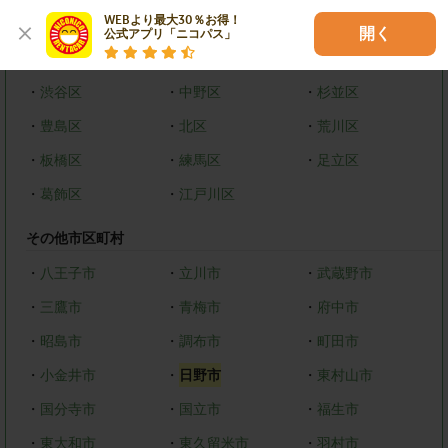
WEBより最大30％お得！

・
墨田区
・
江東区
・
品川区
開く
公式アプリ「ニコパス」
・
目黒区
・
大田区
・
世田谷区
・
渋谷区
・
中野区
・
杉並区
・
豊島区
・
北区
・
荒川区
・
板橋区
・
練馬区
・
足立区
・
葛飾区
・
江戸川区
その他市区町村
・
八王子市
・
立川市
・
武蔵野市
・
三鷹市
・
青梅市
・
府中市
・
昭島市
・
調布市
・
町田市
・
小金井市
・
日野市
・
東村山市
・
国分寺市
・
国立市
・
福生市
・
東大和市
・
東久留米市
・
羽村市