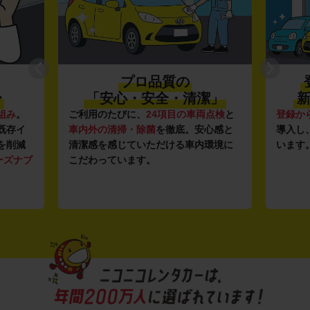
プロ品質の
〜
「安心・安全・清潔」
新
組み
。
ご利用のたびに、
24項目の車両点検
と
登録か
既存イ
車内外の清掃・除菌
を徹底。安心感と
導入し
を削減
清潔感を感じていただける車内環境に
います
ーズナブ
こだわっています。