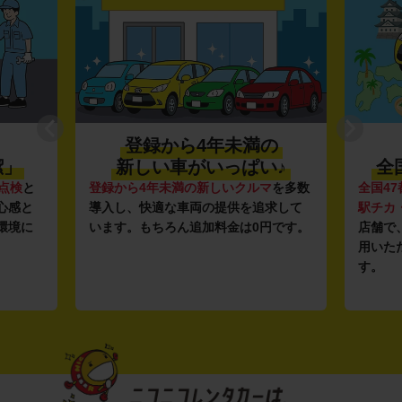
登録から4年未満の
潔」
新しい車がいっぱい♪
全
点検
と
登録から4年未満の新しいクルマ
を多数
全国47
心感と
導入し、快適な車両の提供を追求して
駅チカ
環境に
います。もちろん追加料金は0円です。
店舗で
用いた
す。