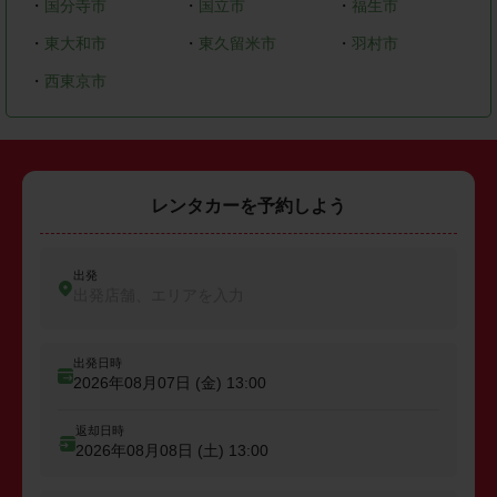
・
国分寺市
・
国立市
・
福生市
・
東大和市
・
東久留米市
・
羽村市
・
西東京市
レンタカーを予約しよう
出発
出発店舗、エリアを入力
出発日時
2026年08月07日 (金)
13:00
返却日時
2026年08月08日 (土)
13:00