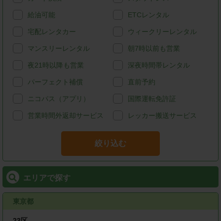
給油可能
ETCレンタル
宅配レンタカー
ウィークリーレンタル
マンスリーレンタル
朝7時以前も営業
夜21時以降も営業
深夜時間帯レンタル
パーフェクト補償
直前予約
ニコパス（アプリ）
国際運転免許証
営業時間外返却サービス
レッカー搬送サービス
絞り込む
エリアで探す
東京都
23区