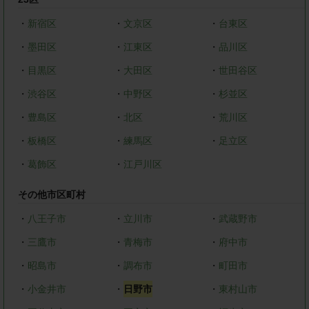
・
新宿区
・
文京区
・
台東区
・
墨田区
・
江東区
・
品川区
・
目黒区
・
大田区
・
世田谷区
・
渋谷区
・
中野区
・
杉並区
・
豊島区
・
北区
・
荒川区
・
板橋区
・
練馬区
・
足立区
・
葛飾区
・
江戸川区
その他市区町村
・
八王子市
・
立川市
・
武蔵野市
・
三鷹市
・
青梅市
・
府中市
・
昭島市
・
調布市
・
町田市
・
小金井市
・
日野市
・
東村山市