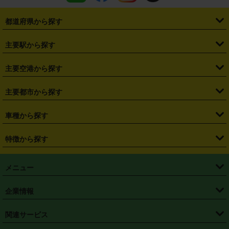
都道府県から探す
・
北海道
・
青森県
・
岩手県
・
宮城県
・
秋田県
・
山形県
主要駅から探す
・
福島県
・
東京都
・
神奈川県
・
埼玉県
・
千葉県
・
茨城県
・
札幌駅
・
仙台駅
・
新宿駅
・
池袋駅
・
渋谷駅
・
東京駅
主要空港から探す
・
栃木県
・
群馬県
・
山梨県
・
愛知県
・
静岡県
・
岐阜県
・
横浜駅
・
川崎駅
・
大宮駅
・
西船橋駅
・
柏駅
・
名古屋駅
・
新千歳空港
・
仙台空港
主要都市から探す
・
長野県
・
新潟県
・
富山県
・
石川県
・
福井県
・
大阪府
・
大阪駅
・
難波駅
・
三宮駅
・
京都駅
・
広島駅
・
博多駅
・
成田空港
・
羽田空港
・
兵庫県
・
京都府
・
滋賀県
・
和歌山県
・
奈良県
・
三重県
・
札幌市
・
仙台市
車種から探す
・
熊本駅
・
那覇空港駅
・
中部国際空港セントレア
・
関西国際空港
・
鳥取県
・
島根県
・
岡山県
・
広島県
・
山口県
・
徳島県
・
千葉市
・
さいたま市
・
軽自動車
・
コンパクトカー
・
ステーションワゴン・セダン
特徴から探す
・
大阪国際空港（伊丹空港）
・
神戸空港
・
香川県
・
愛媛県
・
高知県
・
福岡県
・
佐賀県
・
長崎県
・
横浜市
・
川崎市
・
ミニバン・ワンボックス
・
高級ミニバン・ワンボックス
・
SUV
・
岡山空港
・
徳島空港
・
ハイブリッド
・
宅配レンタカー
・
ETCカードレンタル
・
熊本県
・
大分県
・
宮崎県
・
鹿児島県
・
沖縄県
・
相模原市
・
新潟市
メニュー
・
軽トラック・商用バン
・
福岡空港
・
鹿児島空港
・
長期レンタル
・
深夜時間帯レンタル
・
免責補償プラス
・
静岡市
・
浜松市
・
・
トラック・バン
トップページ
・
はじめての方へ
・
ご利用案内
(タウンエースバン、ライトエースバン等)
企業情報
・
那覇空港
・
パーフェクト補償
・
スタッドレスタイヤ
・
直前予約
・
名古屋市
・
京都市
・
・
トラック・バン
ベストレート保証
・
予約から返却まで
・
・
店舗オリジナル
利用シーン別ガイ
(ハイエースバン・キャラバン等)
・
・
ニコパス(アプリ)
会社概要
・
ニュース
・
国際運転免許証
・
フランチャイズ募集
・
営業時間外返却サービス
・
個人情報保護
関連サービス
・
大阪市
・
堺市
ド
・
・
レッカー搬送サービス
カスタマーハラスメントに対する基本方針