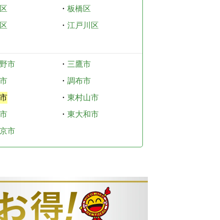
区
・
板橋区
区
・
江戸川区
野市
・
三鷹市
市
・
調布市
市
・
東村山市
市
・
東大和市
京市