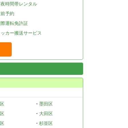
深夜時間帯レンタル
直前予約
国際運転免許証
レッカー搬送サービス
区
・
墨田区
区
・
大田区
区
・
杉並区