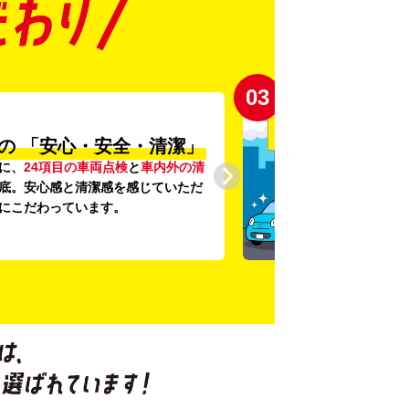
03
の
「安心・安全・清潔」
に、
24項目の車両点検
と
車内外の清
底。安心感と清潔感を感じていただ
にこだわっています。