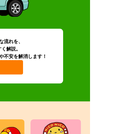
な流れを、
すく解説。
や不安を解消します！