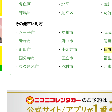
・
豊島区
・
北区
・
荒川
・
練馬区
・
足立区
・
葛飾
その他市区町村
・
八王子市
・
立川市
・
武蔵
・
青梅市
・
府中市
・
昭島
・
町田市
・
小金井市
・
日野
・
国分寺市
・
国立市
・
福生
・
東久留米市
・
羽村市
・
西東