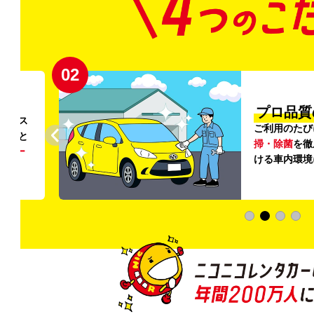
02
円〜
プロ品質
リンス
ご利用のたび
ること
掃・除菌
を徹
う
リー
ける車内環境