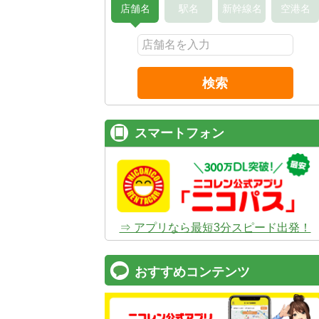
店舗名
駅名
新幹線名
空港名
検索
スマートフォン
⇒ アプリなら最短3分スピード出発！
おすすめコンテンツ