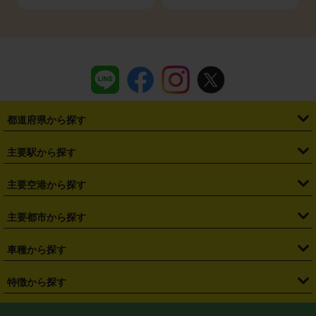
都道府県から探す
・
北海道
・
青森県
・
岩手県
・
宮城県
・
秋田県
・
山形県
主要駅から探す
・
福島県
・
東京都
・
神奈川県
・
埼玉県
・
千葉県
・
茨城県
・
札幌駅
・
仙台駅
・
新宿駅
・
池袋駅
・
渋谷駅
・
東京駅
主要空港から探す
・
栃木県
・
群馬県
・
山梨県
・
愛知県
・
静岡県
・
岐阜県
・
横浜駅
・
川崎駅
・
大宮駅
・
西船橋駅
・
柏駅
・
名古屋駅
・
新千歳空港
・
仙台空港
主要都市から探す
・
長野県
・
新潟県
・
富山県
・
石川県
・
福井県
・
大阪府
・
大阪駅
・
難波駅
・
三宮駅
・
京都駅
・
広島駅
・
博多駅
・
成田空港
・
羽田空港
・
兵庫県
・
京都府
・
滋賀県
・
和歌山県
・
奈良県
・
三重県
・
札幌市
・
仙台市
車種から探す
・
熊本駅
・
那覇空港駅
・
中部国際空港セントレア
・
関西国際空港
・
鳥取県
・
島根県
・
岡山県
・
広島県
・
山口県
・
徳島県
・
千葉市
・
さいたま市
・
軽自動車
・
コンパクトカー
・
ステーションワゴン・セダン
特徴から探す
・
大阪国際空港（伊丹空港）
・
神戸空港
・
香川県
・
愛媛県
・
高知県
・
福岡県
・
佐賀県
・
長崎県
・
横浜市
・
川崎市
・
ミニバン・ワンボックス
・
高級ミニバン・ワンボックス
・
SUV
・
岡山空港
・
徳島空港
・
ハイブリッド
・
宅配レンタカー
・
ETCカードレンタル
・
熊本県
・
大分県
・
宮崎県
・
鹿児島県
・
沖縄県
・
相模原市
・
新潟市