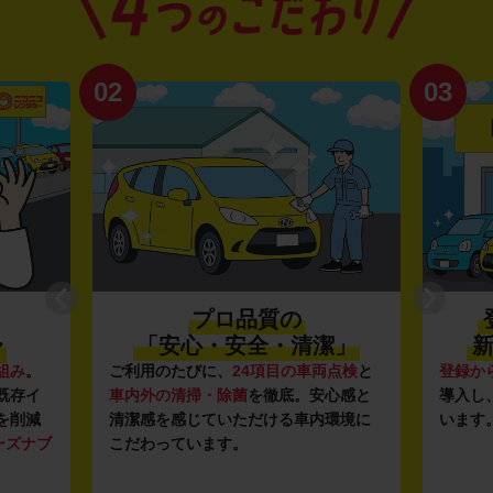
02
03
プロ品質の
〜
「安心・安全・清潔」
新
組み
。
ご利用のたびに、
24項目の車両点検
と
登録か
既存イ
車内外の清掃・除菌
を徹底。安心感と
導入し
を削減
清潔感を感じていただける車内環境に
います
ーズナブ
こだわっています。