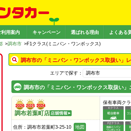
ご利用案内
キャンペーン
選ばれる理由
よくある
都
>
調布市
>
F1クラス(ミニバン・ワンボックス)
調布市の「ミニバン・ワンボックス取扱い」レ
エリアで探す：
調布市の「ミニバン・ワンボックス取扱い」
保有車両クラ
調布若葉町店
住所：
調布市若葉町3-25-10
地図