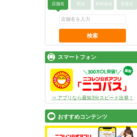
店舗名
駅名
新幹線名
空港名
検索
スマートフォン
⇒ アプリなら最短3分スピード出発！
おすすめコンテンツ