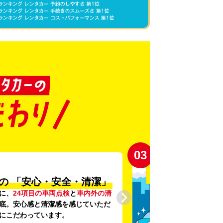
03
の
「安心・安全・清潔」
に、
24項目の車両点検
と
車内外の清
底。安心感と清潔感を感じていただ
にこだわっています。