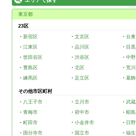
東京都
23区
・
新宿区
・
文京区
・
台東
・
江東区
・
品川区
・
目黒
・
世田谷区
・
渋谷区
・
中野
・
豊島区
・
北区
・
荒川
・
練馬区
・
足立区
・
葛飾
その他市区町村
・
八王子市
・
立川市
・
武蔵
・
青梅市
・
府中市
・
昭島
・
町田市
・
小金井市
・
日野
・
国分寺市
・
国立市
・
福生