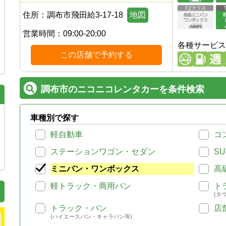
住所：
調布市飛田給3-17-18
地図
営業時間：
09:00-20:00
各種サービス
この店舗で予約する
調布市のニコニコレンタカーを条件検索
車種別で探す
軽自動車
コ
ステーションワゴン・セダン
SU
ミニバン・ワンボックス
高
軽トラック・商用バン
ト
(タ
トラック・バン
店
(ハイエースバン・キャラバン等)