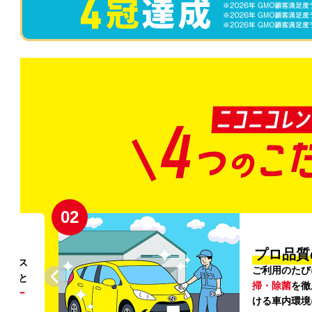
02
円〜
プロ品質
リンス
ご利用のたび
ること
掃・除菌
を徹
う
リー
ける車内環境