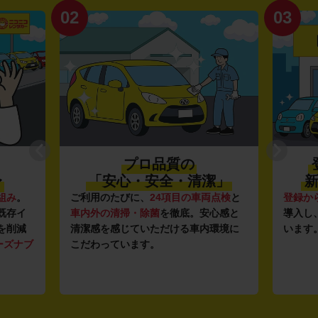
02
03
プロ品質の
〜
「安心・安全・清潔」
新
組み
。
ご利用のたびに、
24項目の車両点検
と
登録か
既存イ
車内外の清掃・除菌
を徹底。安心感と
導入し
を削減
清潔感を感じていただける車内環境に
います
ーズナブ
こだわっています。