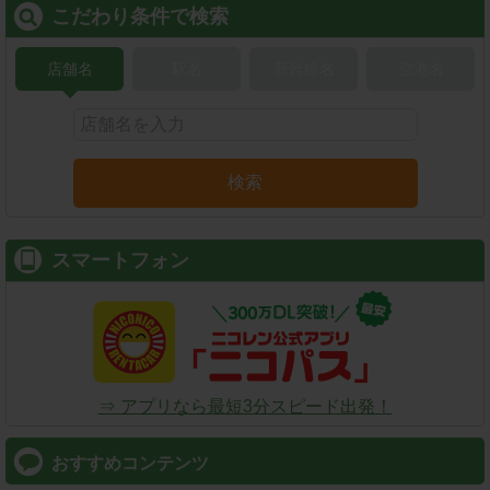
こだわり条件で検索
店舗名
駅名
新幹線名
空港名
検索
スマートフォン
⇒ アプリなら最短3分スピード出発！
おすすめコンテンツ