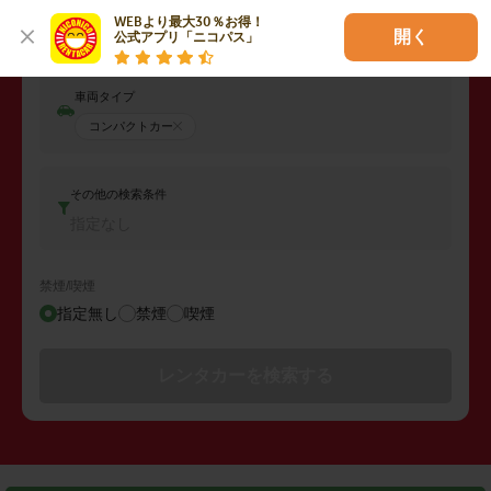
返却日時
WEBより最大30％お得！

2026年08月09日 (日)
20:00
開く
公式アプリ「ニコパス」
車両タイプ
コンパクトカー
その他の検索条件
指定なし
禁煙/喫煙
指定無し
禁煙
喫煙
レンタカーを検索する