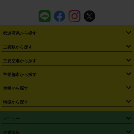
都道府県から探す
・
北海道
・
青森県
・
岩手県
・
宮城県
・
秋田県
・
山形県
主要駅から探す
・
福島県
・
東京都
・
神奈川県
・
埼玉県
・
千葉県
・
茨城県
・
札幌駅
・
仙台駅
・
新宿駅
・
池袋駅
・
渋谷駅
・
東京駅
主要空港から探す
・
栃木県
・
群馬県
・
山梨県
・
愛知県
・
静岡県
・
岐阜県
・
横浜駅
・
川崎駅
・
大宮駅
・
西船橋駅
・
柏駅
・
名古屋駅
・
新千歳空港
・
仙台空港
主要都市から探す
・
長野県
・
新潟県
・
富山県
・
石川県
・
福井県
・
大阪府
・
大阪駅
・
難波駅
・
三宮駅
・
京都駅
・
広島駅
・
博多駅
・
成田空港
・
羽田空港
・
兵庫県
・
京都府
・
滋賀県
・
和歌山県
・
奈良県
・
三重県
・
札幌市
・
仙台市
車種から探す
・
熊本駅
・
那覇空港駅
・
中部国際空港セントレア
・
関西国際空港
・
鳥取県
・
島根県
・
岡山県
・
広島県
・
山口県
・
徳島県
・
千葉市
・
さいたま市
・
軽自動車
・
コンパクトカー
・
ステーションワゴン・セダン
特徴から探す
・
大阪国際空港（伊丹空港）
・
神戸空港
・
香川県
・
愛媛県
・
高知県
・
福岡県
・
佐賀県
・
長崎県
・
横浜市
・
川崎市
・
ミニバン・ワンボックス
・
高級ミニバン・ワンボックス
・
SUV
・
岡山空港
・
徳島空港
・
ハイブリッド
・
宅配レンタカー
・
ETCカードレンタル
・
熊本県
・
大分県
・
宮崎県
・
鹿児島県
・
沖縄県
・
相模原市
・
新潟市
メニュー
・
軽トラック・商用バン
・
福岡空港
・
鹿児島空港
・
長期レンタル
・
深夜時間帯レンタル
・
免責補償プラス
・
静岡市
・
浜松市
・
・
トラック・バン
トップページ
・
はじめての方へ
・
ご利用案内
(タウンエースバン、ライトエースバン等)
企業情報
・
那覇空港
・
パーフェクト補償
・
スタッドレスタイヤ
・
直前予約