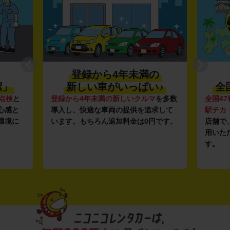
登録から4年未満の
潔」
新しい車がいっぱい♪
全
点検
と
登録から4年未満の新しいクルマ
を多数
全国47
心感と
導入し、快適な車両の提供を追求して
駅チカ
環境に
います。もちろん追加料金は0円です。
店舗で
用いた
す。