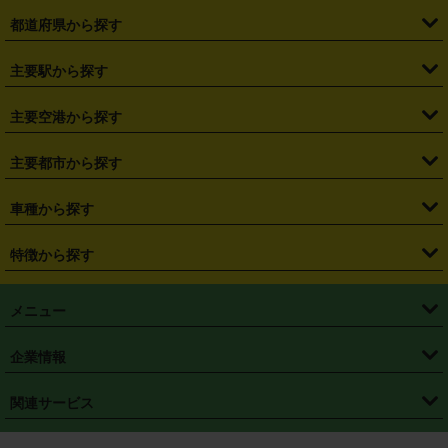
都道府県から探す
・
北海道
・
青森県
・
岩手県
・
宮城県
・
秋田県
・
山形県
主要駅から探す
・
福島県
・
東京都
・
神奈川県
・
埼玉県
・
千葉県
・
茨城県
・
札幌駅
・
仙台駅
・
新宿駅
・
池袋駅
・
渋谷駅
・
東京駅
主要空港から探す
・
栃木県
・
群馬県
・
山梨県
・
愛知県
・
静岡県
・
岐阜県
・
横浜駅
・
川崎駅
・
大宮駅
・
西船橋駅
・
柏駅
・
名古屋駅
・
新千歳空港
・
仙台空港
主要都市から探す
・
長野県
・
新潟県
・
富山県
・
石川県
・
福井県
・
大阪府
・
大阪駅
・
難波駅
・
三宮駅
・
京都駅
・
広島駅
・
博多駅
・
成田空港
・
羽田空港
・
兵庫県
・
京都府
・
滋賀県
・
和歌山県
・
奈良県
・
三重県
・
札幌市
・
仙台市
車種から探す
・
熊本駅
・
那覇空港駅
・
中部国際空港セントレア
・
関西国際空港
・
鳥取県
・
島根県
・
岡山県
・
広島県
・
山口県
・
徳島県
・
千葉市
・
さいたま市
・
軽自動車
・
コンパクトカー
・
ステーションワゴン・セダン
特徴から探す
・
大阪国際空港（伊丹空港）
・
神戸空港
・
香川県
・
愛媛県
・
高知県
・
福岡県
・
佐賀県
・
長崎県
・
横浜市
・
川崎市
・
ミニバン・ワンボックス
・
高級ミニバン・ワンボックス
・
SUV
・
岡山空港
・
徳島空港
・
ハイブリッド
・
宅配レンタカー
・
ETCカードレンタル
・
熊本県
・
大分県
・
宮崎県
・
鹿児島県
・
沖縄県
・
相模原市
・
新潟市
メニュー
・
軽トラック・商用バン
・
福岡空港
・
鹿児島空港
・
長期レンタル
・
深夜時間帯レンタル
・
免責補償プラス
・
静岡市
・
浜松市
・
・
トラック・バン
トップページ
・
はじめての方へ
・
ご利用案内
(タウンエースバン、ライトエースバン等)
企業情報
・
那覇空港
・
パーフェクト補償
・
スタッドレスタイヤ
・
直前予約
・
名古屋市
・
京都市
・
・
トラック・バン
ベストレート保証
・
予約から返却まで
・
・
店舗オリジナル
利用シーン別ガイ
(ハイエースバン・キャラバン等)
・
・
ニコパス(アプリ)
会社概要
・
ニュース
・
国際運転免許証
・
フランチャイズ募集
・
営業時間外返却サービス
・
個人情報保護
関連サービス
・
大阪市
・
堺市
ド
・
・
レッカー搬送サービス
カスタマーハラスメントに対する基本方針
・
神戸市
・
岡山市
・
・
車種・料金
カーリースなら「定額ニコノリパック」
・
店舗を探す
・
キャンペーン