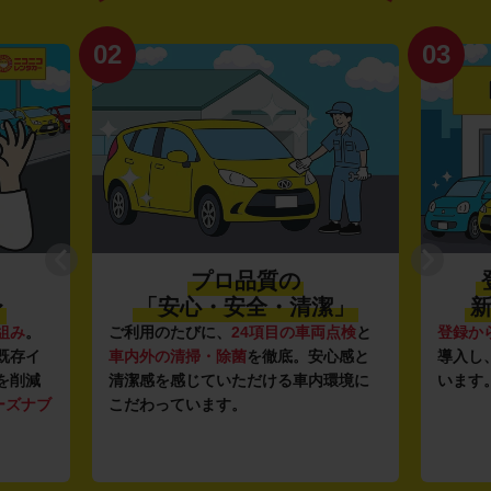
02
03
プロ品質の
〜
「安心・安全・清潔」
新
組み
。
ご利用のたびに、
24項目の車両点検
と
登録か
既存イ
車内外の清掃・除菌
を徹底。安心感と
導入し
を削減
清潔感を感じていただける車内環境に
います
ーズナブ
こだわっています。