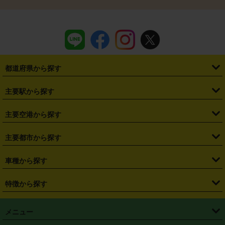
都道府県から探す
・
北海道
・
青森県
・
岩手県
・
宮城県
・
秋田県
・
山形県
主要駅から探す
・
福島県
・
東京都
・
神奈川県
・
埼玉県
・
千葉県
・
茨城県
・
札幌駅
・
仙台駅
・
新宿駅
・
池袋駅
・
渋谷駅
・
東京駅
主要空港から探す
・
栃木県
・
群馬県
・
山梨県
・
愛知県
・
静岡県
・
岐阜県
・
横浜駅
・
川崎駅
・
大宮駅
・
西船橋駅
・
柏駅
・
名古屋駅
・
新千歳空港
・
仙台空港
主要都市から探す
・
長野県
・
新潟県
・
富山県
・
石川県
・
福井県
・
大阪府
・
大阪駅
・
難波駅
・
三宮駅
・
京都駅
・
広島駅
・
博多駅
・
成田空港
・
羽田空港
・
兵庫県
・
京都府
・
滋賀県
・
和歌山県
・
奈良県
・
三重県
・
札幌市
・
仙台市
車種から探す
・
熊本駅
・
那覇空港駅
・
中部国際空港セントレア
・
関西国際空港
・
鳥取県
・
島根県
・
岡山県
・
広島県
・
山口県
・
徳島県
・
千葉市
・
さいたま市
・
軽自動車
・
コンパクトカー
・
ステーションワゴン・セダン
特徴から探す
・
大阪国際空港（伊丹空港）
・
神戸空港
・
香川県
・
愛媛県
・
高知県
・
福岡県
・
佐賀県
・
長崎県
・
横浜市
・
川崎市
・
ミニバン・ワンボックス
・
高級ミニバン・ワンボックス
・
SUV
・
岡山空港
・
徳島空港
・
ハイブリッド
・
宅配レンタカー
・
ETCカードレンタル
・
熊本県
・
大分県
・
宮崎県
・
鹿児島県
・
沖縄県
・
相模原市
・
新潟市
メニュー
・
軽トラック・商用バン
・
福岡空港
・
鹿児島空港
・
長期レンタル
・
深夜時間帯レンタル
・
免責補償プラス
・
静岡市
・
浜松市