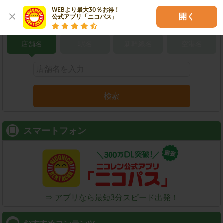
WEBより最大30％お得！

開く
公式アプリ「ニコパス」
こだわり条件で検索
店舗名
駅名
新幹線名
空港名
検索
スマートフォン
⇒ アプリなら最短3分スピード出発！