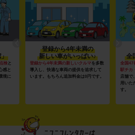
登録から4年未満の
潔」
新しい車がいっぱい♪
全
点検
と
登録から4年未満の新しいクルマ
を多数
全国47
心感と
導入し、快適な車両の提供を追求して
駅チカ
環境に
います。もちろん追加料金は0円です。
店舗で
用いた
す。