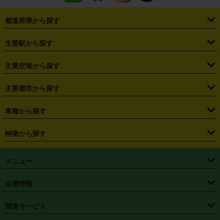
都道府県から探す
・
北海道
・
青森県
・
岩手県
・
宮城県
・
秋田県
・
山形県
主要駅から探す
・
福島県
・
東京都
・
神奈川県
・
埼玉県
・
千葉県
・
茨城県
・
札幌駅
・
仙台駅
・
新宿駅
・
池袋駅
・
渋谷駅
・
東京駅
主要空港から探す
・
栃木県
・
群馬県
・
山梨県
・
愛知県
・
静岡県
・
岐阜県
・
横浜駅
・
川崎駅
・
大宮駅
・
西船橋駅
・
柏駅
・
名古屋駅
・
新千歳空港
・
仙台空港
主要都市から探す
・
長野県
・
新潟県
・
富山県
・
石川県
・
福井県
・
大阪府
・
大阪駅
・
難波駅
・
三宮駅
・
京都駅
・
広島駅
・
博多駅
・
成田空港
・
羽田空港
・
兵庫県
・
京都府
・
滋賀県
・
和歌山県
・
奈良県
・
三重県
・
札幌市
・
仙台市
車種から探す
・
熊本駅
・
那覇空港駅
・
中部国際空港セントレア
・
関西国際空港
・
鳥取県
・
島根県
・
岡山県
・
広島県
・
山口県
・
徳島県
・
千葉市
・
さいたま市
・
軽自動車
・
コンパクトカー
・
ステーションワゴン・セダン
特徴から探す
・
大阪国際空港（伊丹空港）
・
神戸空港
・
香川県
・
愛媛県
・
高知県
・
福岡県
・
佐賀県
・
長崎県
・
横浜市
・
川崎市
・
ミニバン・ワンボックス
・
高級ミニバン・ワンボックス
・
SUV
・
岡山空港
・
徳島空港
・
ハイブリッド
・
宅配レンタカー
・
ETCカードレンタル
・
熊本県
・
大分県
・
宮崎県
・
鹿児島県
・
沖縄県
・
相模原市
・
新潟市
メニュー
・
軽トラック・商用バン
・
福岡空港
・
鹿児島空港
・
長期レンタル
・
深夜時間帯レンタル
・
免責補償プラス
・
静岡市
・
浜松市
・
・
トラック・バン
トップページ
・
はじめての方へ
・
ご利用案内
(タウンエースバン、ライトエースバン等)
企業情報
・
那覇空港
・
パーフェクト補償
・
スタッドレスタイヤ
・
直前予約
・
名古屋市
・
京都市
・
・
トラック・バン
ベストレート保証
・
予約から返却まで
・
・
店舗オリジナル
利用シーン別ガイ
(ハイエースバン・キャラバン等)
・
・
ニコパス(アプリ)
会社概要
・
ニュース
・
国際運転免許証
・
フランチャイズ募集
・
営業時間外返却サービス
・
個人情報保護
関連サービス
・
大阪市
・
堺市
ド
・
・
レッカー搬送サービス
カスタマーハラスメントに対する基本方針