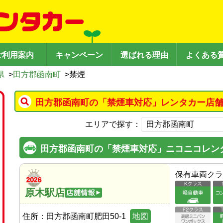
ご利用案内
キャンペーン
選ばれる理由
よくある
県
>
田方郡函南町
>
禁煙
田方郡函南町の「禁煙車対応」レンタカー店舗
エリアで探す：
田方郡函南町の「禁煙車対応」ニコニコレン
保有車両クラ
原木駅店
住所：
田方郡函南町肥田50-1
地図