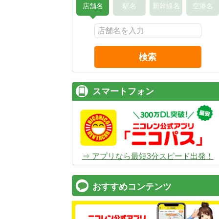
店舗名
駅名
新幹線名
空港名
検索
スマートフォン
⇒ アプリなら最短3分スピード出発！
おすすめコンテンツ