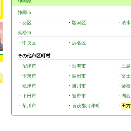
静岡県
静岡市
・
葵区
・
駿河区
・
清水
浜松市
・
中央区
・
浜名区
その他市区町村
・
沼津市
・
熱海市
・
三島
・
伊東市
・
島田市
・
富士
・
焼津市
・
掛川市
・
藤枝
・
下田市
・
裾野市
・
湖西
・
菊川市
・
賀茂郡河津町
・
田方