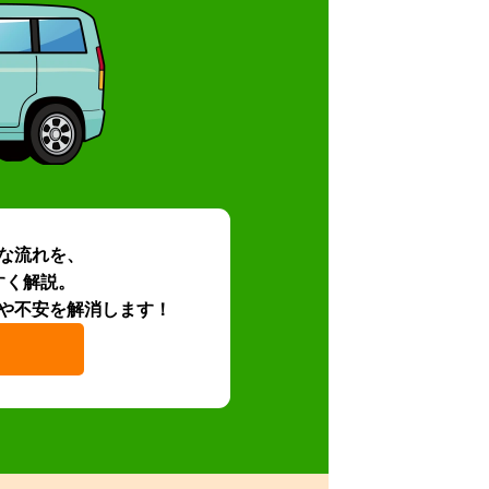
な流れを、
すく解説。
や不安を解消します！