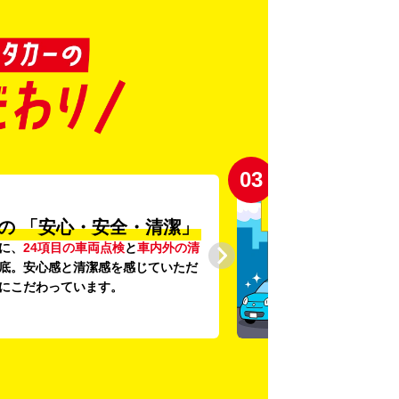
03
の
「安心・安全・清潔」
に、
24項目の車両点検
と
車内外の清
底。安心感と清潔感を感じていただ
にこだわっています。