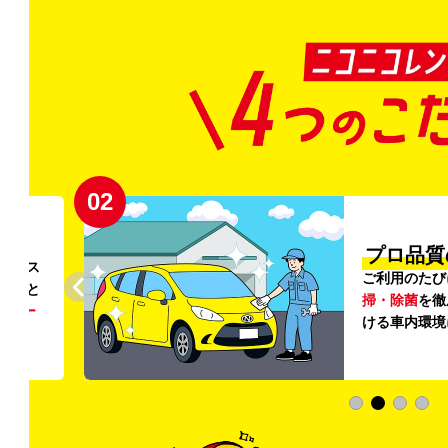
02
円〜
プロ品質
リンス
ご利用のたび
ること
掃・除菌
を徹
う
リー
ける車内環境