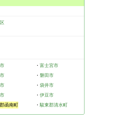
区
市
・
富士宮市
市
・
磐田市
市
・
袋井市
市
・
伊豆市
郡函南町
・
駿東郡清水町