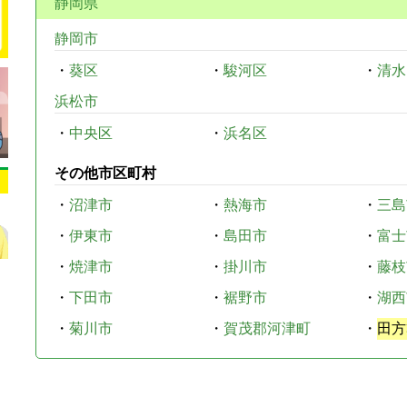
静岡県
静岡市
・
葵区
・
駿河区
・
清水
浜松市
・
中央区
・
浜名区
その他市区町村
・
沼津市
・
熱海市
・
三島
・
伊東市
・
島田市
・
富士
・
焼津市
・
掛川市
・
藤枝
・
下田市
・
裾野市
・
湖西
・
菊川市
・
賀茂郡河津町
・
田方