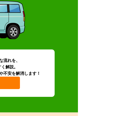
な流れを、
すく解説。
や不安を解消します！