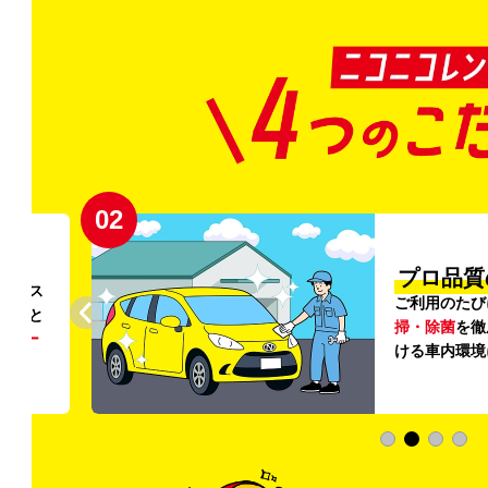
02
円〜
プロ品質
リンス
ご利用のたび
ること
掃・除菌
を徹
う
リー
ける車内環境