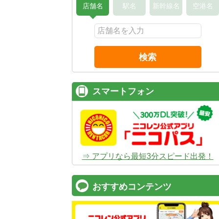
店舗名
駅名
新幹線名
空港名
検索
スマートフォン
⇒ アプリなら最短3分スピード出発！
おすすめコンテンツ