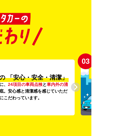
03
の
「安心・安全・清潔」
に、
24項目の車両点検
と
車内外の清
底。安心感と清潔感を感じていただ
にこだわっています。