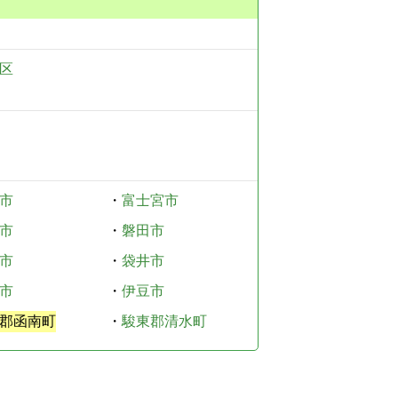
区
市
・
富士宮市
市
・
磐田市
市
・
袋井市
市
・
伊豆市
郡函南町
・
駿東郡清水町