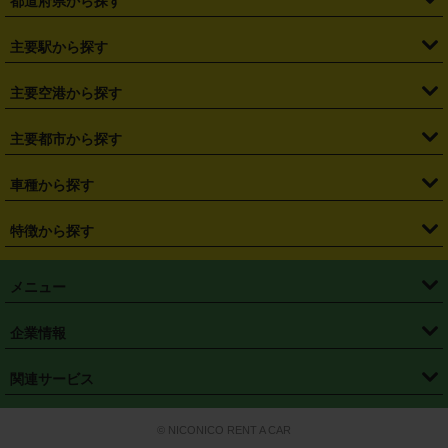
都道府県から探す
・
北海道
・
青森県
・
岩手県
・
宮城県
・
秋田県
・
山形県
主要駅から探す
・
福島県
・
東京都
・
神奈川県
・
埼玉県
・
千葉県
・
茨城県
・
札幌駅
・
仙台駅
・
新宿駅
・
池袋駅
・
渋谷駅
・
東京駅
主要空港から探す
・
栃木県
・
群馬県
・
山梨県
・
愛知県
・
静岡県
・
岐阜県
・
横浜駅
・
川崎駅
・
大宮駅
・
西船橋駅
・
柏駅
・
名古屋駅
・
新千歳空港
・
仙台空港
主要都市から探す
・
長野県
・
新潟県
・
富山県
・
石川県
・
福井県
・
大阪府
・
大阪駅
・
難波駅
・
三宮駅
・
京都駅
・
広島駅
・
博多駅
・
成田空港
・
羽田空港
・
兵庫県
・
京都府
・
滋賀県
・
和歌山県
・
奈良県
・
三重県
・
札幌市
・
仙台市
車種から探す
・
熊本駅
・
那覇空港駅
・
中部国際空港セントレア
・
関西国際空港
・
鳥取県
・
島根県
・
岡山県
・
広島県
・
山口県
・
徳島県
・
千葉市
・
さいたま市
・
軽自動車
・
コンパクトカー
・
ステーションワゴン・セダン
特徴から探す
・
大阪国際空港（伊丹空港）
・
神戸空港
・
香川県
・
愛媛県
・
高知県
・
福岡県
・
佐賀県
・
長崎県
・
横浜市
・
川崎市
・
ミニバン・ワンボックス
・
高級ミニバン・ワンボックス
・
SUV
・
岡山空港
・
徳島空港
・
ハイブリッド
・
宅配レンタカー
・
ETCカードレンタル
・
熊本県
・
大分県
・
宮崎県
・
鹿児島県
・
沖縄県
・
相模原市
・
新潟市
メニュー
・
軽トラック・商用バン
・
福岡空港
・
鹿児島空港
・
長期レンタル
・
深夜時間帯レンタル
・
免責補償プラス
・
静岡市
・
浜松市
・
・
トラック・バン
トップページ
・
はじめての方へ
・
ご利用案内
(タウンエースバン、ライトエースバン等)
企業情報
・
那覇空港
・
パーフェクト補償
・
スタッドレスタイヤ
・
直前予約
・
名古屋市
・
京都市
・
・
トラック・バン
ベストレート保証
・
予約から返却まで
・
・
店舗オリジナル
利用シーン別ガイ
(ハイエースバン・キャラバン等)
・
・
ニコパス(アプリ)
会社概要
・
ニュース
・
国際運転免許証
・
フランチャイズ募集
・
営業時間外返却サービス
・
個人情報保護
関連サービス
・
大阪市
・
堺市
ド
・
・
レッカー搬送サービス
カスタマーハラスメントに対する基本方針
・
神戸市
・
岡山市
・
・
車種・料金
カーリースなら「定額ニコノリパック」
・
店舗を探す
・
キャンペーン
© NICONICO RENT A CAR
・
特定商取引法に基づく表記
・
旅行業約款
・
広島市
・
北九州市