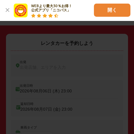
WEBより最大30％お得！

・
田方郡函南町
・
駿東郡清水町
開く
公式アプリ「ニコパス」
レンタカーを予約しよう
出発
出発店舗、エリアを入力
出発日時
2026年08月06日 (木)
23:00
返却日時
2026年08月07日 (金)
23:00
車両タイプ