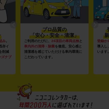
プロ品質の
〜
「安心・安全・清潔」
新
組み
。
ご利用のたびに、
24項目の車両点検
と
登録か
既存イ
車内外の清掃・除菌
を徹底。安心感と
導入し
を削減
清潔感を感じていただける車内環境に
います
ーズナブ
こだわっています。