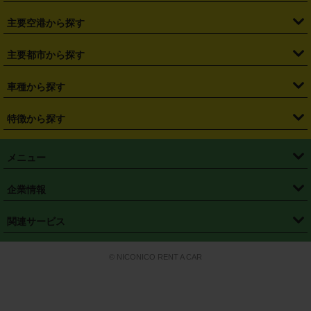
・
福島県
・
東京都
・
神奈川県
・
埼玉県
・
千葉県
・
茨城県
・
札幌駅
・
仙台駅
・
新宿駅
・
池袋駅
・
渋谷駅
・
東京駅
主要空港から探す
・
栃木県
・
群馬県
・
山梨県
・
愛知県
・
静岡県
・
岐阜県
・
横浜駅
・
川崎駅
・
大宮駅
・
西船橋駅
・
柏駅
・
名古屋駅
・
新千歳空港
・
仙台空港
主要都市から探す
・
長野県
・
新潟県
・
富山県
・
石川県
・
福井県
・
大阪府
・
大阪駅
・
難波駅
・
三宮駅
・
京都駅
・
広島駅
・
博多駅
・
成田空港
・
羽田空港
・
兵庫県
・
京都府
・
滋賀県
・
和歌山県
・
奈良県
・
三重県
・
札幌市
・
仙台市
車種から探す
・
熊本駅
・
那覇空港駅
・
中部国際空港セントレア
・
関西国際空港
・
鳥取県
・
島根県
・
岡山県
・
広島県
・
山口県
・
徳島県
・
千葉市
・
さいたま市
・
軽自動車
・
コンパクトカー
・
ステーションワゴン・セダン
特徴から探す
・
大阪国際空港（伊丹空港）
・
神戸空港
・
香川県
・
愛媛県
・
高知県
・
福岡県
・
佐賀県
・
長崎県
・
横浜市
・
川崎市
・
ミニバン・ワンボックス
・
高級ミニバン・ワンボックス
・
SUV
・
岡山空港
・
徳島空港
・
ハイブリッド
・
宅配レンタカー
・
ETCカードレンタル
・
熊本県
・
大分県
・
宮崎県
・
鹿児島県
・
沖縄県
・
相模原市
・
新潟市
メニュー
・
軽トラック・商用バン
・
福岡空港
・
鹿児島空港
・
長期レンタル
・
深夜時間帯レンタル
・
免責補償プラス
・
静岡市
・
浜松市
・
・
トラック・バン
トップページ
・
はじめての方へ
・
ご利用案内
(タウンエースバン、ライトエースバン等)
企業情報
・
那覇空港
・
パーフェクト補償
・
スタッドレスタイヤ
・
直前予約
・
名古屋市
・
京都市
・
・
トラック・バン
ベストレート保証
・
予約から返却まで
・
・
店舗オリジナル
利用シーン別ガイ
(ハイエースバン・キャラバン等)
・
・
ニコパス(アプリ)
会社概要
・
ニュース
・
国際運転免許証
・
フランチャイズ募集
・
営業時間外返却サービス
・
個人情報保護
関連サービス
・
大阪市
・
堺市
ド
・
・
レッカー搬送サービス
カスタマーハラスメントに対する基本方針
・
神戸市
・
岡山市
・
・
車種・料金
カーリースなら「定額ニコノリパック」
・
店舗を探す
・
キャンペーン
© NICONICO RENT A CAR
・
特定商取引法に基づく表記
・
旅行業約款
・
広島市
・
北九州市
・
・
会員特典
超短期カーリースの「ニコリース」
・
選ばれる理由
・
安心・安全への取
り組み
・
福岡市
・
熊本市
・
清潔・快適な車内
・
徹底した車両点検
・
新しいクルマ