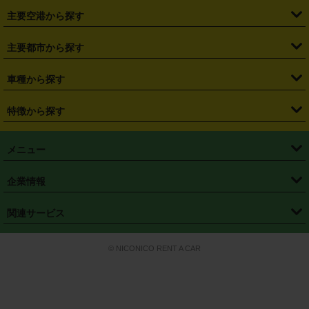
・
福島県
・
東京都
・
神奈川県
・
埼玉県
・
千葉県
・
茨城県
・
札幌駅
・
仙台駅
・
新宿駅
・
池袋駅
・
渋谷駅
・
東京駅
主要空港から探す
・
栃木県
・
群馬県
・
山梨県
・
愛知県
・
静岡県
・
岐阜県
・
横浜駅
・
川崎駅
・
大宮駅
・
西船橋駅
・
柏駅
・
名古屋駅
・
新千歳空港
・
仙台空港
主要都市から探す
・
長野県
・
新潟県
・
富山県
・
石川県
・
福井県
・
大阪府
・
大阪駅
・
難波駅
・
三宮駅
・
京都駅
・
広島駅
・
博多駅
・
成田空港
・
羽田空港
・
兵庫県
・
京都府
・
滋賀県
・
和歌山県
・
奈良県
・
三重県
・
札幌市
・
仙台市
車種から探す
・
熊本駅
・
那覇空港駅
・
中部国際空港セントレア
・
関西国際空港
・
鳥取県
・
島根県
・
岡山県
・
広島県
・
山口県
・
徳島県
・
千葉市
・
さいたま市
・
軽自動車
・
コンパクトカー
・
ステーションワゴン・セダン
特徴から探す
・
大阪国際空港（伊丹空港）
・
神戸空港
・
香川県
・
愛媛県
・
高知県
・
福岡県
・
佐賀県
・
長崎県
・
横浜市
・
川崎市
・
ミニバン・ワンボックス
・
高級ミニバン・ワンボックス
・
SUV
・
岡山空港
・
徳島空港
・
ハイブリッド
・
宅配レンタカー
・
ETCカードレンタル
・
熊本県
・
大分県
・
宮崎県
・
鹿児島県
・
沖縄県
・
相模原市
・
新潟市
メニュー
・
軽トラック・商用バン
・
福岡空港
・
鹿児島空港
・
長期レンタル
・
深夜時間帯レンタル
・
免責補償プラス
・
静岡市
・
浜松市
・
・
トラック・バン
トップページ
・
はじめての方へ
・
ご利用案内
(タウンエースバン、ライトエースバン等)
企業情報
・
那覇空港
・
パーフェクト補償
・
スタッドレスタイヤ
・
直前予約
・
名古屋市
・
京都市
・
・
トラック・バン
ベストレート保証
・
予約から返却まで
・
・
店舗オリジナル
利用シーン別ガイ
(ハイエースバン・キャラバン等)
・
・
ニコパス(アプリ)
会社概要
・
ニュース
・
国際運転免許証
・
フランチャイズ募集
・
営業時間外返却サービス
・
個人情報保護
関連サービス
・
大阪市
・
堺市
ド
・
・
レッカー搬送サービス
カスタマーハラスメントに対する基本方針
・
神戸市
・
岡山市
・
・
車種・料金
カーリースなら「定額ニコノリパック」
・
店舗を探す
・
キャンペーン
© NICONICO RENT A CAR
・
特定商取引法に基づく表記
・
旅行業約款
・
広島市
・
北九州市
・
・
会員特典
超短期カーリースの「ニコリース」
・
選ばれる理由
・
安心・安全への取
り組み
・
福岡市
・
熊本市
・
清潔・快適な車内
・
徹底した車両点検
・
新しいクルマ