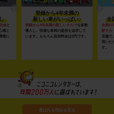
登録から4年未満の
潔」
新しい車がいっぱい♪
全
点検
と
登録から4年未満の新しいクルマ
を多数
全国47
心感と
導入し、快適な車両の提供を追求して
駅チカ
環境に
います。もちろん追加料金は0円です。
店舗で
用いた
す。
選ばれる理由を見る