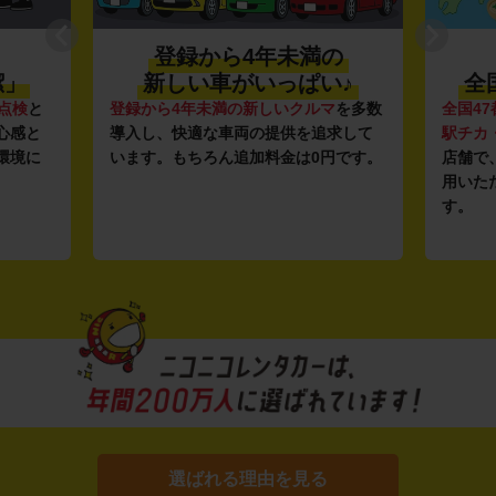
登録から4年未満の
潔」
新しい車がいっぱい♪
全
点検
と
登録から4年未満の新しいクルマ
を多数
全国47
心感と
導入し、快適な車両の提供を追求して
駅チカ
環境に
います。もちろん追加料金は0円です。
店舗で
用いた
す。
選ばれる理由を見る