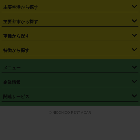
・
福島県
・
東京都
・
神奈川県
・
埼玉県
・
千葉県
・
茨城県
・
札幌駅
・
仙台駅
・
新宿駅
・
池袋駅
・
渋谷駅
・
東京駅
主要空港から探す
・
栃木県
・
群馬県
・
山梨県
・
愛知県
・
静岡県
・
岐阜県
・
横浜駅
・
川崎駅
・
大宮駅
・
西船橋駅
・
柏駅
・
名古屋駅
・
新千歳空港
・
仙台空港
主要都市から探す
・
長野県
・
新潟県
・
富山県
・
石川県
・
福井県
・
大阪府
・
大阪駅
・
難波駅
・
三宮駅
・
京都駅
・
広島駅
・
博多駅
・
成田空港
・
羽田空港
・
兵庫県
・
京都府
・
滋賀県
・
和歌山県
・
奈良県
・
三重県
・
札幌市
・
仙台市
車種から探す
・
熊本駅
・
那覇空港駅
・
中部国際空港セントレア
・
関西国際空港
・
鳥取県
・
島根県
・
岡山県
・
広島県
・
山口県
・
徳島県
・
千葉市
・
さいたま市
・
軽自動車
・
コンパクトカー
・
ステーションワゴン・セダン
特徴から探す
・
大阪国際空港（伊丹空港）
・
神戸空港
・
香川県
・
愛媛県
・
高知県
・
福岡県
・
佐賀県
・
長崎県
・
横浜市
・
川崎市
・
ミニバン・ワンボックス
・
高級ミニバン・ワンボックス
・
SUV
・
岡山空港
・
徳島空港
・
ハイブリッド
・
宅配レンタカー
・
ETCカードレンタル
・
熊本県
・
大分県
・
宮崎県
・
鹿児島県
・
沖縄県
・
相模原市
・
新潟市
メニュー
・
軽トラック・商用バン
・
福岡空港
・
鹿児島空港
・
長期レンタル
・
深夜時間帯レンタル
・
免責補償プラス
・
静岡市
・
浜松市
・
・
トラック・バン
トップページ
・
はじめての方へ
・
ご利用案内
(タウンエースバン、ライトエースバン等)
企業情報
・
那覇空港
・
パーフェクト補償
・
スタッドレスタイヤ
・
直前予約
・
名古屋市
・
京都市
・
・
トラック・バン
ベストレート保証
・
予約から返却まで
・
・
店舗オリジナル
利用シーン別ガイ
(ハイエースバン・キャラバン等)
・
・
ニコパス(アプリ)
会社概要
・
ニュース
・
国際運転免許証
・
フランチャイズ募集
・
営業時間外返却サービス
・
個人情報保護
関連サービス
・
大阪市
・
堺市
ド
・
・
レッカー搬送サービス
カスタマーハラスメントに対する基本方針
・
神戸市
・
岡山市
・
・
車種・料金
カーリースなら「定額ニコノリパック」
・
店舗を探す
・
キャンペーン
© NICONICO RENT A CAR
・
特定商取引法に基づく表記
・
旅行業約款
・
広島市
・
北九州市
・
・
会員特典
超短期カーリースの「ニコリース」
・
選ばれる理由
・
安心・安全への取
り組み
・
福岡市
・
熊本市
・
清潔・快適な車内
・
徹底した車両点検
・
新しいクルマ