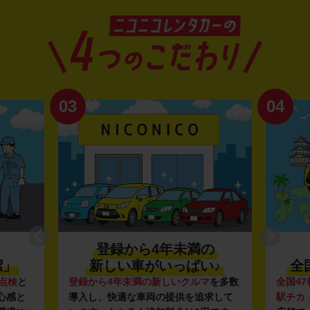
03
04
登録から4年未満の
潔」
新しい車がいっぱい♪
全
点検
と
登録から4年未満の新しいクルマ
を多数
全国47
心感と
導入し、快適な車両の提供を追求して
駅チカ