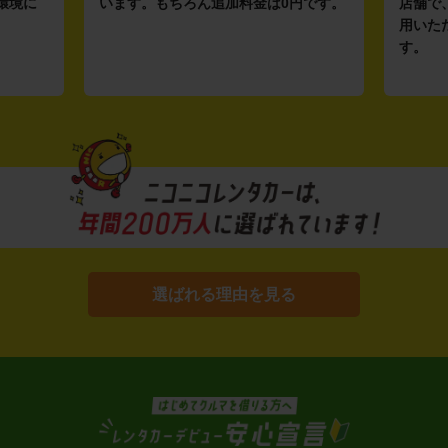
環境に
います。もちろん追加料金は0円です。
店舗で
用いた
す。
選ばれる理由を見る