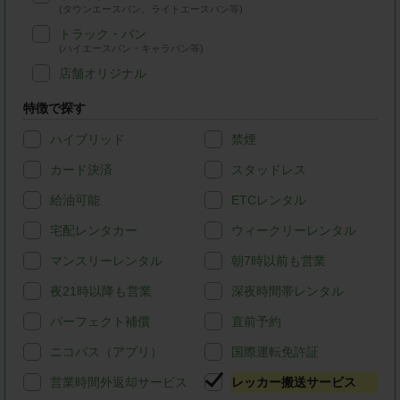
(タウンエースバン、ライトエースバン等)
トラック・バン
(ハイエースバン・キャラバン等)
店舗オリジナル
特徴で探す
ハイブリッド
禁煙
カード決済
スタッドレス
給油可能
ETCレンタル
宅配レンタカー
ウィークリーレンタル
マンスリーレンタル
朝7時以前も営業
夜21時以降も営業
深夜時間帯レンタル
パーフェクト補償
直前予約
ニコパス（アプリ）
国際運転免許証
営業時間外返却サービス
レッカー搬送サービス