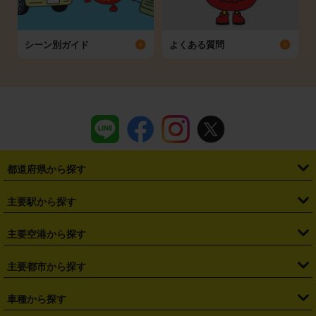
シーン別ガイド
よくある質問
都道府県から探す
・
北海道
・
青森県
・
岩手県
・
宮城県
・
秋田県
・
山形県
主要駅から探す
・
福島県
・
東京都
・
神奈川県
・
埼玉県
・
千葉県
・
茨城県
・
札幌駅
・
仙台駅
・
新宿駅
・
池袋駅
・
渋谷駅
・
東京駅
主要空港から探す
・
栃木県
・
群馬県
・
山梨県
・
愛知県
・
静岡県
・
岐阜県
・
横浜駅
・
川崎駅
・
大宮駅
・
西船橋駅
・
柏駅
・
名古屋駅
・
新千歳空港
・
仙台空港
主要都市から探す
・
長野県
・
新潟県
・
富山県
・
石川県
・
福井県
・
大阪府
・
大阪駅
・
難波駅
・
三宮駅
・
京都駅
・
広島駅
・
博多駅
・
成田空港
・
羽田空港
・
兵庫県
・
京都府
・
滋賀県
・
和歌山県
・
奈良県
・
三重県
・
札幌市
・
仙台市
車種から探す
・
熊本駅
・
那覇空港駅
・
中部国際空港セントレア
・
関西国際空港
・
鳥取県
・
島根県
・
岡山県
・
広島県
・
山口県
・
徳島県