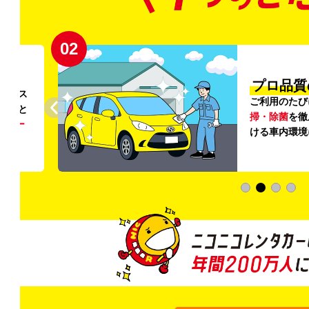
02
円〜
プロ品質
リンス
ご利用のたび
ること
掃・除菌
を徹
う
リー
ける車内環境