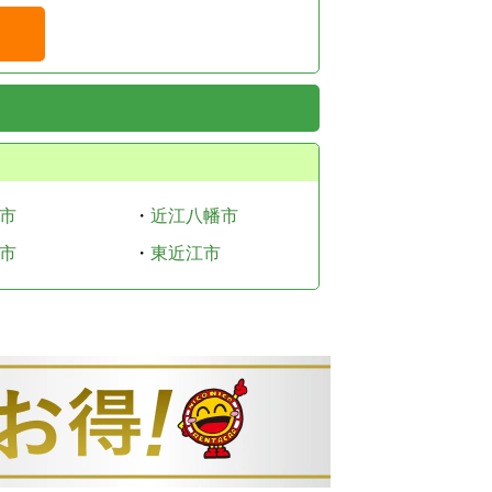
市
・
近江八幡市
市
・
東近江市