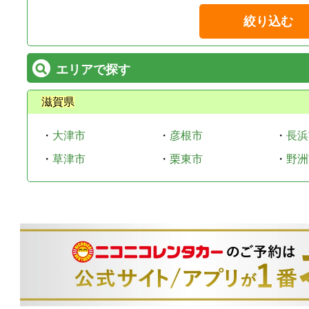
絞り込む
エリアで探す
滋賀県
・
大津市
・
彦根市
・
長浜
・
草津市
・
栗東市
・
野洲