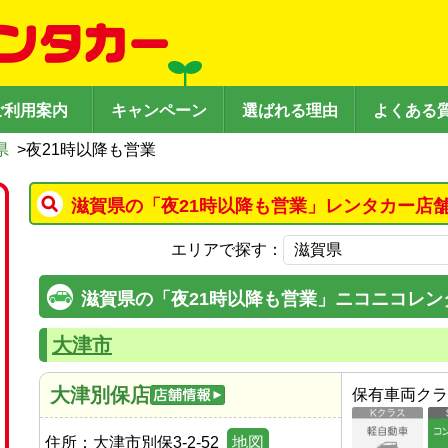
ご利用案内
キャンペーン
選ばれる理由
よくある
県
>
夜21時以降も営業
滋賀県の「夜21時以降も営業」レンタカー店
エリアで探す：
滋賀県の「夜21時以降も営業」ニコニコレン
大津市
大津別保店
保有車両クラ
住所：
大津市別保3-2-52
地図