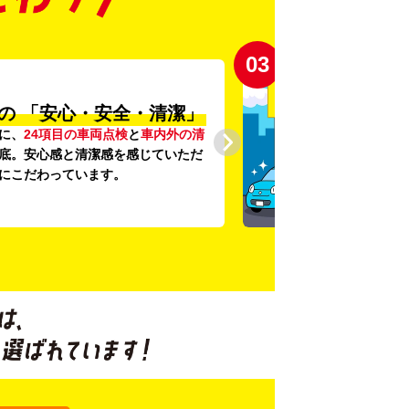
03
の
「安心・安全・清潔」
に、
24項目の車両点検
と
車内外の清
底。安心感と清潔感を感じていただ
にこだわっています。