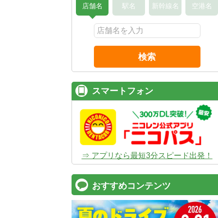
店舗名
駅名
新幹線名
空港名
検索
スマートフォン
⇒ アプリなら最短3分スピード出発！
おすすめコンテンツ