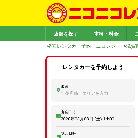
店舗を探す
車種・料金
格安レンタカー予約「ニコレン」
>
滋賀
レンタカーを予約しよう
出発
出発店舗、エリアを入力
出発日時
2026年08月08日 (土)
14:00
返却日時