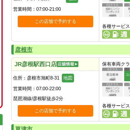
営業時間：
07:00-21:00
この店舗で予約する
各種サービス
彦根市
JR彦根駅西口店
保有車両クラ
住所：
彦根市旭町8-31
地図
営業時間：
07:00-22:00
琵琶湖線
/
彦根駅
徒歩
2
分
各種サービス
この店舗で予約する
草津市