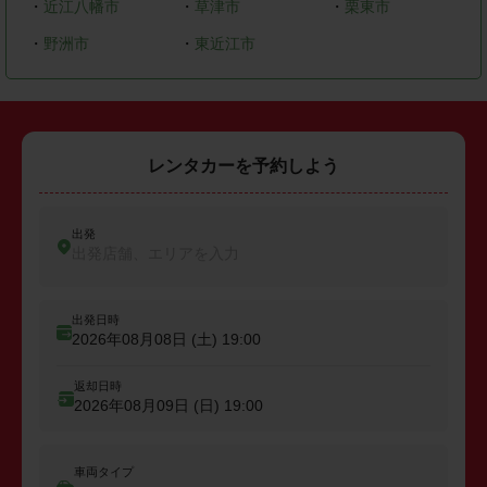
・
近江八幡市
・
草津市
・
栗東市
・
野洲市
・
東近江市
レンタカーを予約しよう
出発
出発店舗、エリアを入力
出発日時
2026年08月08日 (土)
19:00
返却日時
2026年08月09日 (日)
19:00
車両タイプ