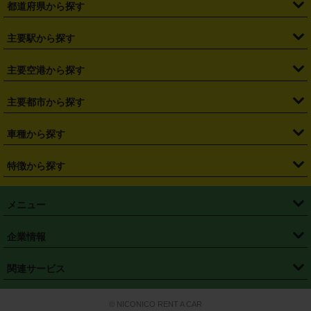
都道府県から探す
・
北海道
・
青森県
・
岩手県
・
宮城県
・
秋田県
・
山形県
主要駅から探す
・
福島県
・
東京都
・
神奈川県
・
埼玉県
・
千葉県
・
茨城県
・
札幌駅
・
仙台駅
・
新宿駅
・
池袋駅
・
渋谷駅
・
東京駅
主要空港から探す
・
栃木県
・
群馬県
・
山梨県
・
愛知県
・
静岡県
・
岐阜県
・
横浜駅
・
川崎駅
・
大宮駅
・
西船橋駅
・
柏駅
・
名古屋駅
・
新千歳空港
・
仙台空港
主要都市から探す
・
長野県
・
新潟県
・
富山県
・
石川県
・
福井県
・
大阪府
・
大阪駅
・
難波駅
・
三宮駅
・
京都駅
・
広島駅
・
博多駅
・
成田空港
・
羽田空港
・
兵庫県
・
京都府
・
滋賀県
・
和歌山県
・
奈良県
・
三重県
・
札幌市
・
仙台市
車種から探す
・
熊本駅
・
那覇空港駅
・
中部国際空港セントレア
・
関西国際空港
・
鳥取県
・
島根県
・
岡山県
・
広島県
・
山口県
・
徳島県
・
千葉市
・
さいたま市
・
軽自動車
・
コンパクトカー
・
ステーションワゴン・セダン
特徴から探す
・
大阪国際空港（伊丹空港）
・
神戸空港
・
香川県
・
愛媛県
・
高知県
・
福岡県
・
佐賀県
・
長崎県
・
横浜市
・
川崎市
・
ミニバン・ワンボックス
・
高級ミニバン・ワンボックス
・
SUV
・
岡山空港
・
徳島空港
・
ハイブリッド
・
宅配レンタカー
・
ETCカードレンタル
・
熊本県
・
大分県
・
宮崎県
・
鹿児島県
・
沖縄県
・
相模原市
・
新潟市
メニュー
・
軽トラック・商用バン
・
福岡空港
・
鹿児島空港
・
長期レンタル
・
深夜時間帯レンタル
・
免責補償プラス
・
静岡市
・
浜松市
・
・
トラック・バン
トップページ
・
はじめての方へ
・
ご利用案内
(タウンエースバン、ライトエースバン等)
企業情報
・
那覇空港
・
パーフェクト補償
・
スタッドレスタイヤ
・
直前予約
・
名古屋市
・
京都市
・
・
トラック・バン
ベストレート保証
・
予約から返却まで
・
・
店舗オリジナル
利用シーン別ガイ
(ハイエースバン・キャラバン等)
・
・
ニコパス(アプリ)
会社概要
・
ニュース
・
国際運転免許証
・
フランチャイズ募集
・
営業時間外返却サービス
・
個人情報保護
関連サービス
・
大阪市
・
堺市
ド
・
・
レッカー搬送サービス
カスタマーハラスメントに対する基本方針
・
神戸市
・
岡山市
・
・
車種・料金
カーリースなら「定額ニコノリパック」
・
店舗を探す
・
キャンペーン
© NICONICO RENT A CAR
・
特定商取引法に基づく表記
・
旅行業約款