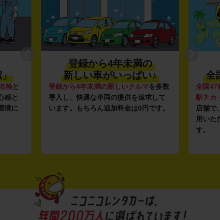
登録から4年未満の
潔」
新しい車がいっぱい♪
全
点検
と
登録から4年未満の新しいクルマ
を多数
全国47
心感と
導入し、快適な車両の提供を追求して
駅チカ
環境に
います。もちろん追加料金は0円です。
店舗で
用いた
す。