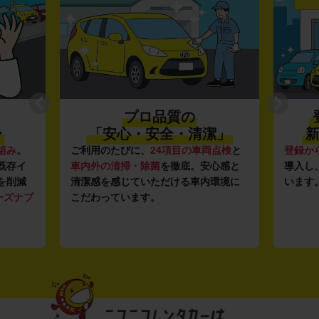
プロ品質の
〜
「安心・安全・清潔」
新
組み
。
ご利用のたびに、
24項目の車両点検
と
登録か
既存イ
車内外の清掃・除菌
を徹底。安心感と
導入し
を削減
清潔感を感じていただける車内環境に
います
ーズナブ
こだわっています。