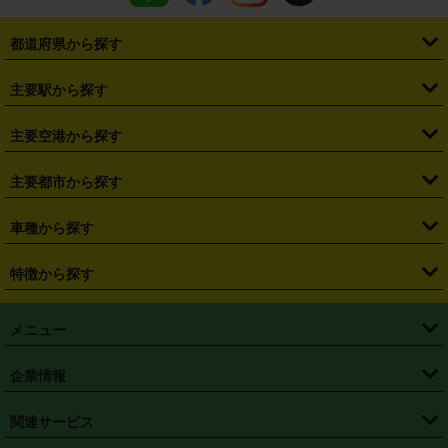
都道府県から探す
・
北海道
・
青森県
・
岩手県
・
宮城県
・
秋田県
・
山形県
主要駅から探す
・
福島県
・
東京都
・
神奈川県
・
埼玉県
・
千葉県
・
茨城県
・
札幌駅
・
仙台駅
・
新宿駅
・
池袋駅
・
渋谷駅
・
東京駅
主要空港から探す
・
栃木県
・
群馬県
・
山梨県
・
愛知県
・
静岡県
・
岐阜県
・
横浜駅
・
川崎駅
・
大宮駅
・
西船橋駅
・
柏駅
・
名古屋駅
・
新千歳空港
・
仙台空港
主要都市から探す
・
長野県
・
新潟県
・
富山県
・
石川県
・
福井県
・
大阪府
・
大阪駅
・
難波駅
・
三宮駅
・
京都駅
・
広島駅
・
博多駅
・
成田空港
・
羽田空港
・
兵庫県
・
京都府
・
滋賀県
・
和歌山県
・
奈良県
・
三重県
・
札幌市
・
仙台市
車種から探す
・
熊本駅
・
那覇空港駅
・
中部国際空港セントレア
・
関西国際空港
・
鳥取県
・
島根県
・
岡山県
・
広島県
・
山口県
・
徳島県
・
千葉市
・
さいたま市
・
軽自動車
・
コンパクトカー
・
ステーションワゴン・セダン
特徴から探す
・
大阪国際空港（伊丹空港）
・
神戸空港
・
香川県
・
愛媛県
・
高知県
・
福岡県
・
佐賀県
・
長崎県
・
横浜市
・
川崎市
・
ミニバン・ワンボックス
・
高級ミニバン・ワンボックス
・
SUV
・
岡山空港
・
徳島空港
・
ハイブリッド
・
宅配レンタカー
・
ETCカードレンタル
・
熊本県
・
大分県
・
宮崎県
・
鹿児島県
・
沖縄県
・
相模原市
・
新潟市
メニュー
・
軽トラック・商用バン
・
福岡空港
・
鹿児島空港
・
長期レンタル
・
深夜時間帯レンタル
・
免責補償プラス
・
静岡市
・
浜松市
・
・
トラック・バン
トップページ
・
はじめての方へ
・
ご利用案内
(タウンエースバン、ライトエースバン等)
企業情報
・
那覇空港
・
パーフェクト補償
・
スタッドレスタイヤ
・
直前予約
・
名古屋市
・
京都市
・
・
トラック・バン
ベストレート保証
・
予約から返却まで
・
・
店舗オリジナル
利用シーン別ガイ
(ハイエースバン・キャラバン等)
・
・
ニコパス(アプリ)
会社概要
・
ニュース
・
国際運転免許証
・
フランチャイズ募集
・
営業時間外返却サービス
・
個人情報保護
関連サービス
・
大阪市
・
堺市
ド
・
・
レッカー搬送サービス
カスタマーハラスメントに対する基本方針