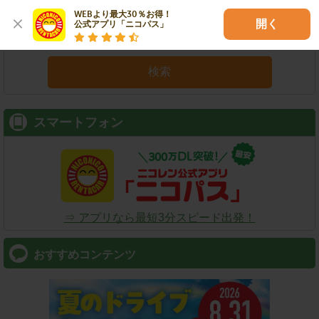
WEBより最大30％お得！

開く
公式アプリ「ニコパス」
検索
スマートフォン
⇒ アプリなら最短3分スピード出発！
おすすめコンテンツ