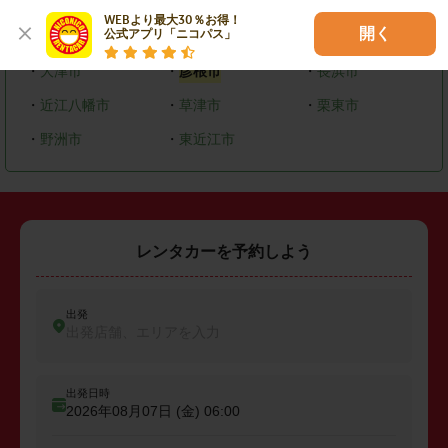
WEBより最大30％お得！

滋賀県
開く
公式アプリ「ニコパス」
・
大津市
・
彦根市
・
長浜市
・
近江八幡市
・
草津市
・
栗東市
・
野洲市
・
東近江市
レンタカーを予約しよう
出発
出発店舗、エリアを入力
出発日時
2026年08月07日 (金)
06:00