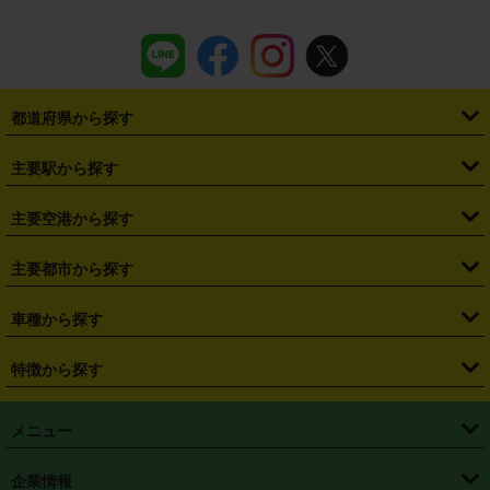
都道府県から探す
・
北海道
・
青森県
・
岩手県
・
宮城県
・
秋田県
・
山形県
主要駅から探す
・
福島県
・
東京都
・
神奈川県
・
埼玉県
・
千葉県
・
茨城県
・
札幌駅
・
仙台駅
・
新宿駅
・
池袋駅
・
渋谷駅
・
東京駅
主要空港から探す
・
栃木県
・
群馬県
・
山梨県
・
愛知県
・
静岡県
・
岐阜県
・
横浜駅
・
川崎駅
・
大宮駅
・
西船橋駅
・
柏駅
・
名古屋駅
・
新千歳空港
・
仙台空港
主要都市から探す
・
長野県
・
新潟県
・
富山県
・
石川県
・
福井県
・
大阪府
・
大阪駅
・
難波駅
・
三宮駅
・
京都駅
・
広島駅
・
博多駅
・
成田空港
・
羽田空港
・
兵庫県
・
京都府
・
滋賀県
・
和歌山県
・
奈良県
・
三重県
・
札幌市
・
仙台市
車種から探す
・
熊本駅
・
那覇空港駅
・
中部国際空港セントレア
・
関西国際空港
・
鳥取県
・
島根県
・
岡山県
・
広島県
・
山口県
・
徳島県
・
千葉市
・
さいたま市
・
軽自動車
・
コンパクトカー
・
ステーションワゴン・セダン
特徴から探す
・
大阪国際空港（伊丹空港）
・
神戸空港
・
香川県
・
愛媛県
・
高知県
・
福岡県
・
佐賀県
・
長崎県
・
横浜市
・
川崎市
・
ミニバン・ワンボックス
・
高級ミニバン・ワンボックス
・
SUV
・
岡山空港
・
徳島空港
・
ハイブリッド
・
宅配レンタカー
・
ETCカードレンタル
・
熊本県
・
大分県
・
宮崎県
・
鹿児島県
・
沖縄県
・
相模原市
・
新潟市
メニュー
・
軽トラック・商用バン
・
福岡空港
・
鹿児島空港
・
長期レンタル
・
深夜時間帯レンタル
・
免責補償プラス
・
静岡市
・
浜松市
・
・
トラック・バン
トップページ
・
はじめての方へ
・
ご利用案内
(タウンエースバン、ライトエースバン等)
企業情報
・
那覇空港
・
パーフェクト補償
・
スタッドレスタイヤ
・
直前予約