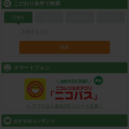
こだわり条件で検索
店舗名
駅名
新幹線名
空港名
検索
スマートフォン
⇒ アプリなら最短3分スピード出発！
おすすめコンテンツ