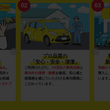
02
03
プロ品質の
〜
「安心・安全・清潔」
新
組み
。
ご利用のたびに、
24項目の車両点検
と
登録か
既存イ
車内外の清掃・除菌
を徹底。安心感と
導入し
を削減
清潔感を感じていただける車内環境に
います
ーズナブ
こだわっています。