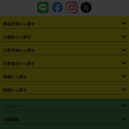
都道府県から探す
・
北海道
・
青森県
・
岩手県
・
宮城県
・
秋田県
・
山形県
主要駅から探す
・
福島県
・
東京都
・
神奈川県
・
埼玉県
・
千葉県
・
茨城県
・
札幌駅
・
仙台駅
・
新宿駅
・
池袋駅
・
渋谷駅
・
東京駅
主要空港から探す
・
栃木県
・
群馬県
・
山梨県
・
愛知県
・
静岡県
・
岐阜県
・
横浜駅
・
川崎駅
・
大宮駅
・
西船橋駅
・
柏駅
・
名古屋駅
・
新千歳空港
・
仙台空港
主要都市から探す
・
長野県
・
新潟県
・
富山県
・
石川県
・
福井県
・
大阪府
・
大阪駅
・
難波駅
・
三宮駅
・
京都駅
・
広島駅
・
博多駅
・
成田空港
・
羽田空港
・
兵庫県
・
京都府
・
滋賀県
・
和歌山県
・
奈良県
・
三重県
・
札幌市
・
仙台市
車種から探す
・
熊本駅
・
那覇空港駅
・
中部国際空港セントレア
・
関西国際空港
・
鳥取県
・
島根県
・
岡山県
・
広島県
・
山口県
・
徳島県
・
千葉市
・
さいたま市
・
軽自動車
・
コンパクトカー
・
ステーションワゴン・セダン
特徴から探す
・
大阪国際空港（伊丹空港）
・
神戸空港
・
香川県
・
愛媛県
・
高知県
・
福岡県
・
佐賀県
・
長崎県
・
横浜市
・
川崎市
・
ミニバン・ワンボックス
・
高級ミニバン・ワンボックス
・
SUV
・
岡山空港
・
徳島空港
・
ハイブリッド
・
宅配レンタカー
・
ETCカードレンタル
・
熊本県
・
大分県
・
宮崎県
・
鹿児島県
・
沖縄県
・
相模原市
・
新潟市
メニュー
・
軽トラック・商用バン
・
福岡空港
・
鹿児島空港
・
長期レンタル
・
深夜時間帯レンタル
・
免責補償プラス
・
静岡市
・
浜松市
・
・
トラック・バン
トップページ
・
はじめての方へ
・
ご利用案内
(タウンエースバン、ライトエースバン等)
企業情報
・
那覇空港
・
パーフェクト補償
・
スタッドレスタイヤ
・
直前予約
・
名古屋市
・
京都市
・
・
トラック・バン
ベストレート保証
・
予約から返却まで
・
・
店舗オリジナル
利用シーン別ガイ
(ハイエースバン・キャラバン等)