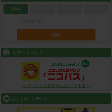
店舗名
駅名
新幹線名
空港名
検索
スマートフォン
⇒ アプリなら最短3分スピード出発！
おすすめコンテンツ