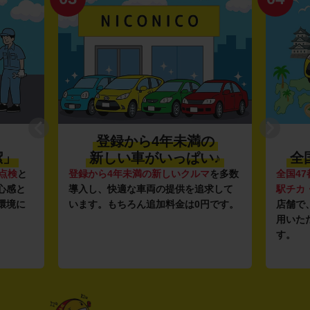
登録から4年未満の
潔」
新しい車がいっぱい♪
全
点検
と
登録から4年未満の新しいクルマ
を多数
全国47
心感と
導入し、快適な車両の提供を追求して
駅チカ
環境に
います。もちろん追加料金は0円です。
店舗で
用いた
す。