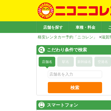
店舗を探す
車種・料金
格安レンタカー予約「ニコレン」
>
滋賀
こだわり条件で検索
店舗名
駅名
新幹線名
空港名
検索
スマートフォン