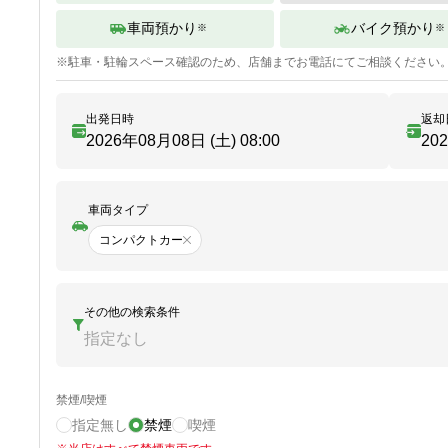
車両預かり
バイク預かり
※
※
※
駐車・駐輪
スペース確認のため、店舗までお電話にてご相談ください
出発日時
返却
2026年08月08日 (土)
08:00
20
車両タイプ
コンパクトカー
その他の検索条件
指定なし
禁煙/喫煙
指定無し
禁煙
喫煙