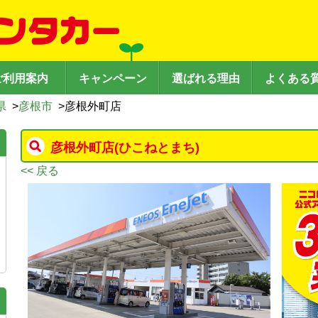
ご利用案内
キャンペーン
選ばれる理由
よくある
県
>
彦根市
>
彦根外町店
彦根外町店
(ひこねとまち)
<< 戻る