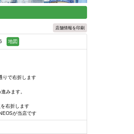
店舗情報を印刷
6
地図
りで右折します

進みます。

右折します
