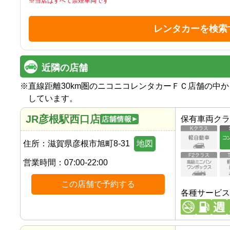
※
当店はすべて禁煙車両です
レンタカーを検索
近隣の店舗
※
直線距離30km圏のニコニコレンタカーＦＣ店舗の中
しています。
JR彦根駅西口店
保有車両クラ
住所：
滋賀県彦根市旭町8-31
地図
営業時間：
07:00-22:00
この店舗で予約する
各種サービス