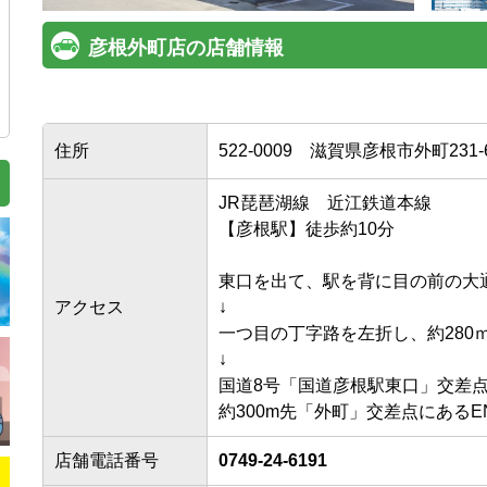
彦根外町店の店舗情報
住所
522-0009
滋賀県彦根市外町231-
JR琵琶湖線　近江鉄道本線

【彦根駅】徒歩約10分

東口を出て、駅を背に目の前の大通
アクセス
↓

一つ目の丁字路を左折し、約280ｍ
↓

国道8号「国道彦根駅東口」交差点を
店舗電話番号
0749-24-6191