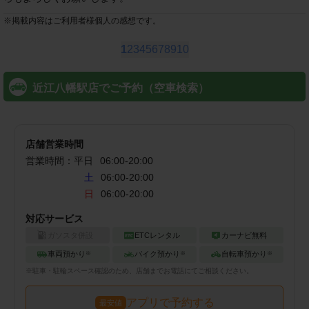
※
掲載内容はご利用者様個人の感想です。
1
2
3
4
5
6
7
8
9
10
近江八幡駅店でご予約（空車検索）
店舗営業時間
営業時間：
平日
06:00
-
20:00
土
06:00-20:00
日
06:00-20:00
対応サービス
ガソスタ併設
ETCレンタル
カーナビ無料
車両預かり
バイク預かり
自転車預かり
※
※
※
※
駐車・駐輪
スペース確認のため、店舗までお電話にてご相談ください。
アプリで予約する
最安値