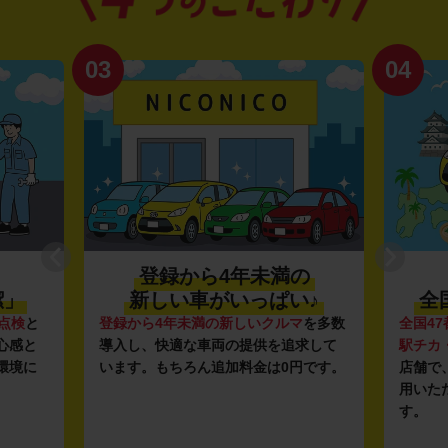
03
04
登録から4年未満の
潔」
新しい車がいっぱい♪
全
点検
と
登録から4年未満の新しいクルマ
を多数
全国47
心感と
導入し、快適な車両の提供を追求して
駅チカ
環境に
います。もちろん追加料金は0円です。
店舗で
用いた
す。