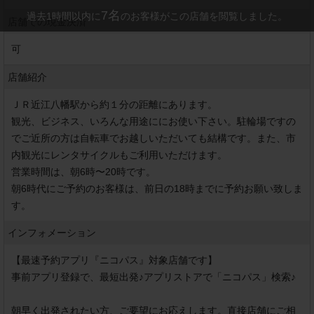
7
名
過去1時間以内に
のお客様がこの店舗を閲覧しました。
店舗での現金決済
可
店舗紹介
ＪＲ近江八幡駅から約１分の距離にあります。

観光、ビジネス、いろんな用途ににお使い下さい。駐輪場ですの
でご近所の方は自転車でお越しいただいても結構です。また、市
内観光にレンタサイクルもご利用いただけます。

営業時間は、朝6時〜20時です。

朝6時代にご予約のお客様は、前日の18時までに予約お願い致しま
インフォメーション
【最速予約アプリ『ニコパス』対象店舗です】

事前アプリ登録で、最短出発♪アプリストアで「ニコパス」検索♪

朝早く出発されたい方、ご要望にお応えします。直接店舗にご相